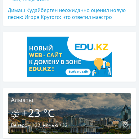
Димаш Кудайберген неожиданно оценил новую
песню Игоря Крутого: что ответил маэстро
Алматы
+23 °C
Вечером +22, ночью +32