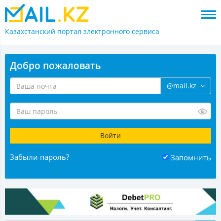
Казахстанский портал
электронного сервиса
Добро пожаловать
@mail.kz
Забыли пароль?
Запомнить