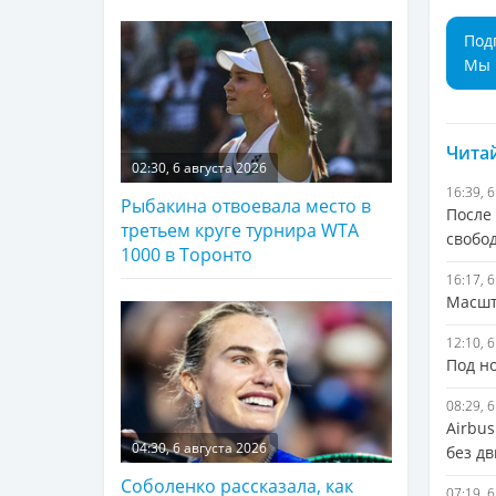
Под
Мы 
Читай
02:30, 6 августа 2026
16:39, 
Рыбакина отвоевала место в
После
третьем круге турнира WTA
свобо
1000 в Торонто
16:17, 
Масшт
12:10, 
Под н
08:29, 
Airbu
04:30, 6 августа 2026
без дв
Соболенко рассказала, как
07:19, 