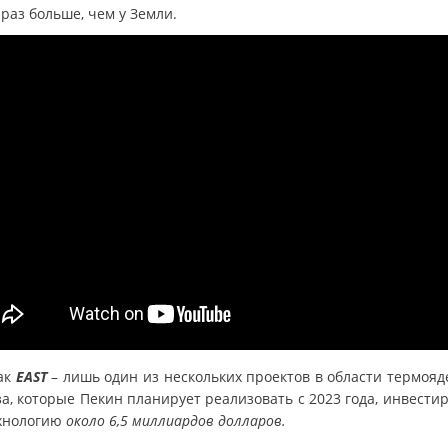
раз больше, чем у Земли.
ак
EAST
– лишь один из нескольких проектов в области термояд
а, которые Пекин планирует реализовать с 2023 года, инвести
ехнологию
около 6,5 миллиардов долларов.