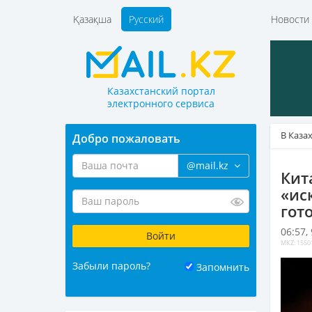
Қазақша
Русский
Новост
Казахстанский портал
электронного сервиса
В Каза
Добро пожаловать
@mail.kz
Кит
«ис
гот
06:57,
MKZ: 1550
Забыли пароль?
Запомнить