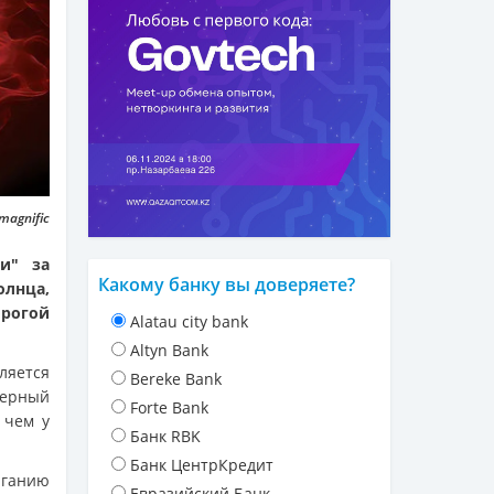
magnific
и" за
Какому банку вы доверяете?
олнца,
орогой
Alatau city bank
Altyn Bank
ляется
Bereke Bank
дерный
Forte Bank
 чем у
Банк RBK
Банк ЦентрКредит
ганию
Евразийский Банк