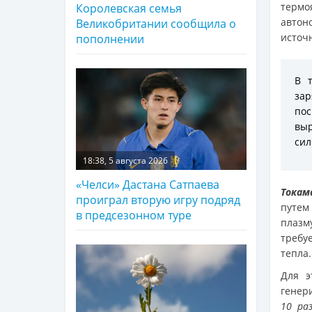
термо
Королевская семья
автон
Великобритании сообщила о
источ
пополнении
В 
зар
пос
вы
сил
18:38, 5 августа 2026
«Челси» Дастана Сатпаева
Токам
проиграл вторую игру подряд
путем
в предсезонном туре
плазм
требу
тепла.
Для э
генер
10 ра