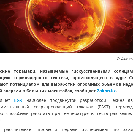
© Фото: 
йские токамаки, называемые "искусственными солнцам
цию термоядерного синтеза, происходящего в ядре С
ают потенциалом для выработки огромных объемов нед
й энергии в больших масштабах, сообщает
Zakon.kz
.
пишет
BGR
, наиболее продвинутой разработкой Пекина яв
риментальный сверхпроводящий токамак (EAST), термоя
ор, способный работать при температуре в шесть раз выше,
а.
н рассчитывает провести первый эксперимент по зажи