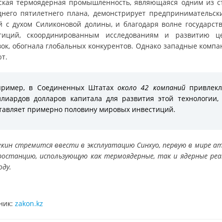
ская термоядерная промышленность, являющаяся одним из с
днего пятилетнего плана, демонстрирует предпринимательски
й с духом Силиконовой долины, и благодаря волне государст
тиций, скоординированным исследованиям и развитию ц
вок, обогнала глобальных конкурентов. Однако западные компа
т.
пример, в Соединенных Штатах
около 42 компаний
привлек
лиардов долларов капитала для развития этой технологии,
тавляет примерно половину мировых инвестиций.
екин стремится ввести в эксплуатацию Синхуо, первую в мире а
ростанцию, использующую как термоядерные, так и ядерные реак
оду.
ник:
zakon.kz