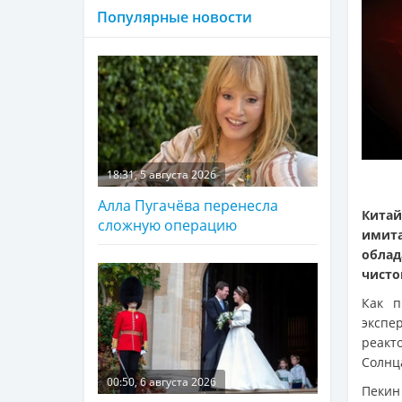
Популярные новости
18:31, 5 августа 2026
Алла Пугачёва перенесла
Кита
сложную операцию
имита
облад
чисто
Как 
экспе
реакт
Солнц
00:50, 6 августа 2026
Пеки