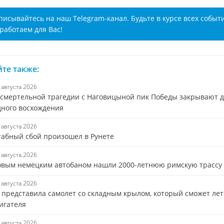
писывайтесь на наш Telegram-канал. Будьте в курсе всех событ
работаем для Вас!
те также:
6 августа 2026
 смертельной трагедии с Наговицыной пик Победы закрывают 
дного восхождения
6 августа 2026
абный сбой произошел в Рунете
6 августа 2026
овым немецким автобаном нашли 2000-летнюю римскую трассу
6 августа 2026
s представила самолет со складным крылом, который сможет лет
игателя
6 августа 2026