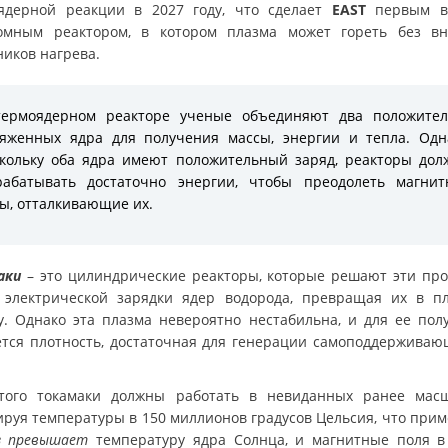
ядерной реакции в 2027 году, что сделает
EAST
первым в
омным реактором, в котором плазма может гореть без в
ников нагрева.
термоядерном реакторе ученые объединяют два положител
яженных ядра для получения массы, энергии и тепла. Одн
кольку оба ядра имеют положительный заряд, реакторы до
рабатывать достаточно энергии, чтобы преодолеть магнит
ы, отталкивающие их.
аки
– это цилиндрические реакторы, которые решают эти пр
 электрической зарядки ядер водорода, превращая их в п
у. Однако эта плазма невероятно нестабильна, и для ее пол
ется плотность, достаточная для генерации самоподдерживаю
того токамаки должны работать в невиданных ранее масш
ируя температуры в 150 миллионов градусов Цельсия, что при
з превышает
температуру ядра Солнца, и магнитные поля в