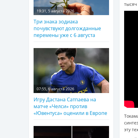
тысяч 
19:31, 5 августа 2026
Три знака зодиака
почувствуют долгожданные
перемены уже с 6 августа
07:55, 6 августа 2026
Игру Дастана Сатпаева на
матче «Челси» против
«Ювентуса» оценили в Европе
Токам
синтез
эту т