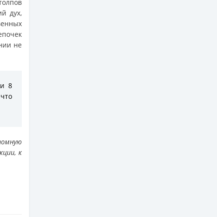
толпов
й дух,
венных
епочек
нии не
ли 8
 что
томную
ции, к