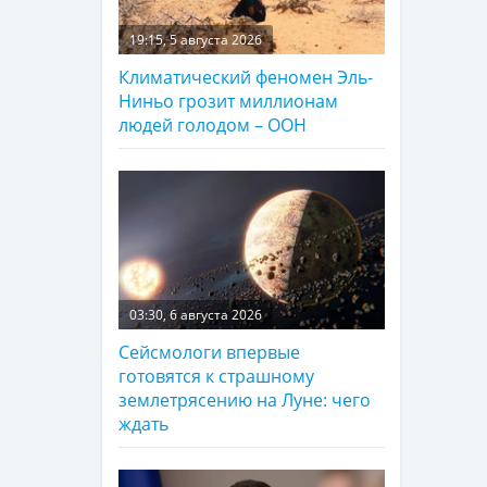
19:15, 5 августа 2026
Климатический феномен Эль-
Ниньо грозит миллионам
людей голодом – ООН
03:30, 6 августа 2026
Сейсмологи впервые
готовятся к страшному
землетрясению на Луне: чего
ждать