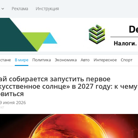
и
Реклама
Инструкция
хстане
В мире
Политика
Экономика
Авто
Интересное
Спорт
ай собирается запустить первое
кусственное солнце» в 2027 году: к чему
овиться
 9 июня 2026
147