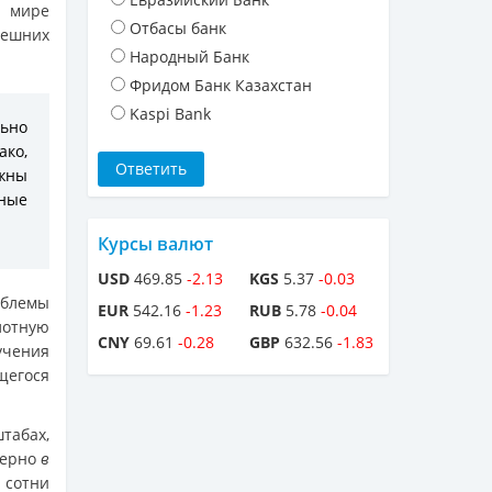
 мире
Отбасы банк
нешних
Народный Банк
Фридом Банк Казахстан
Kaspi Bank
ьно
ако,
лжны
ные
Курсы валют
USD
469.85
-2.13
KGS
5.37
-0.03
облемы
EUR
542.16
-1.23
RUB
5.78
-0.04
лотную
CNY
69.61
-0.28
GBP
632.56
-1.83
учения
щегося
табах,
мерно
в
 сотни