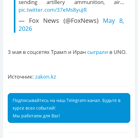
sending artillery ammunition, air…
pic.twitter.com/37eMs8yuJR
— Fox News (@FoxNews)
May 8,
2026
3 мая в соцсетях Трамп и Иран
сыграли
в UNO.
Источник:
zakon.kz
Подписывайтесь на наш Telegram-канал. Будьте в
курсе всех событий!
Мы работаем для Вас!