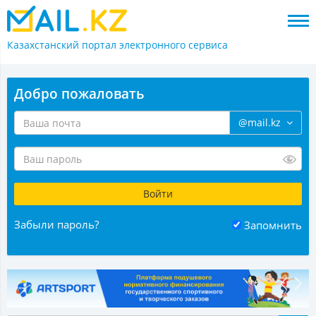
Казахстанский портал
электронного сервиса
Добро пожаловать
@mail.kz
Забыли пароль?
Запомнить