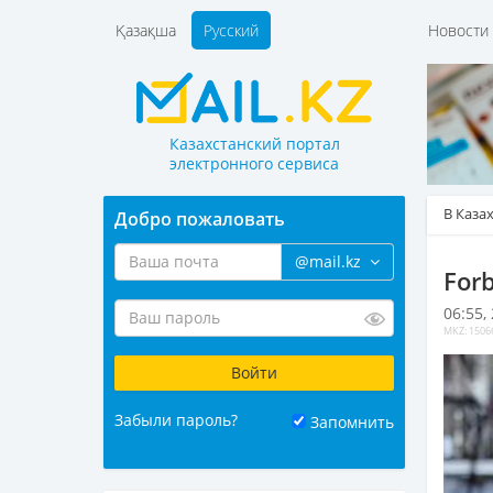
Қазақша
Русский
Новост
Казахстанский портал
электронного сервиса
В Каза
Добро пожаловать
@mail.kz
For
06:55,
MKZ: 1506
Забыли пароль?
Запомнить