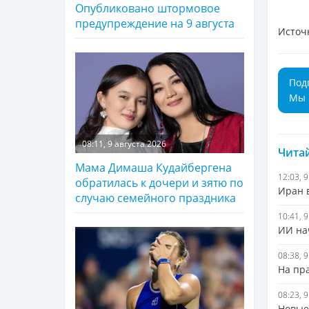
Опубликовано штормовое
предупреждение на 9 августа
Источ
Под
Мы 
08:11, 9 августа 2026
Читай
Мама Димаша Кудайбергена
12:03, 
обратилась к дочери и зятю по
Иран 
случаю семейного праздника
10:41, 
ИИ на
08:38, 
На пр
08:23, 
Новые