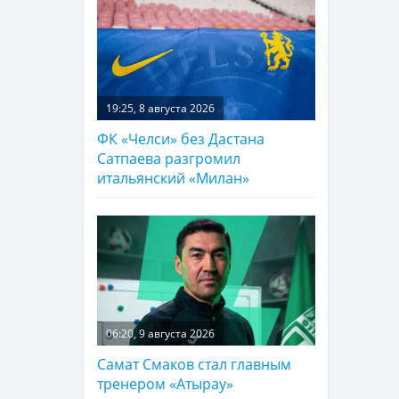
19:25, 8 августа 2026
ФК «Челси» без Дастана
Сатпаева разгромил
итальянский «Милан»
06:20, 9 августа 2026
Самат Смаков стал главным
тренером «Атырау»