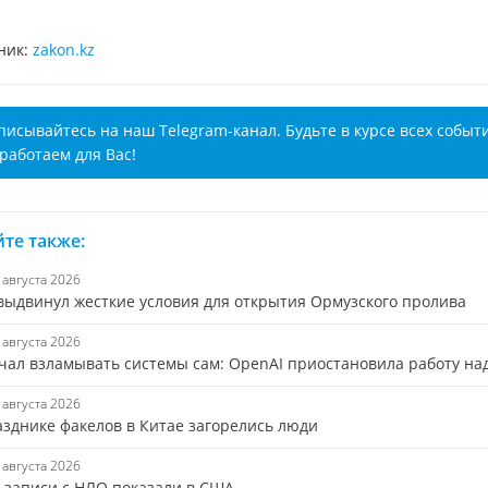
ник:
zakon.kz
писывайтесь на наш Telegram-канал. Будьте в курсе всех событ
работаем для Вас!
те также:
9 августа 2026
выдвинул жесткие условия для открытия Ормузского пролива
9 августа 2026
чал взламывать системы сам: OpenAI приостановила работу над
9 августа 2026
азднике факелов в Китае загорелись люди
9 августа 2026
 записи с НЛО показали в США