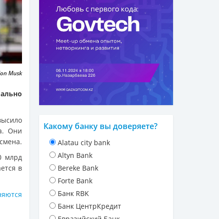
lon Musk
ально
высило
Какому банку вы доверяете?
a. Они
смена.
Alatau city bank
Altyn Bank
0 млрд
ется в
Bereke Bank
Forte Bank
Банк RBK
няются
Банк ЦентрКредит
Евразийский Банк