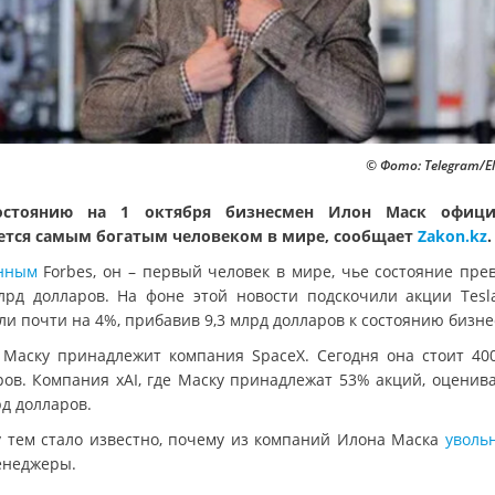
© Фото: Telegram/E
остоянию на 1 октября бизнесмен Илон Маск офици
ется самым богатым человеком в мире, сообщает
Zakon.kz
.
нным
Forbes, он – первый человек в мире, чье состояние пре
лрд долларов. На фоне этой новости подскочили акции Tesl
ли почти на 4%, прибавив 9,3 млрд долларов к состоянию бизне
 Маску принадлежит компания SpaceX. Сегодня она стоит 40
ров. Компания xAI, где Маску принадлежат 53% акций, оценива
рд долларов.
 тем стало известно, почему из компаний Илона Маска
уволь
енеджеры.