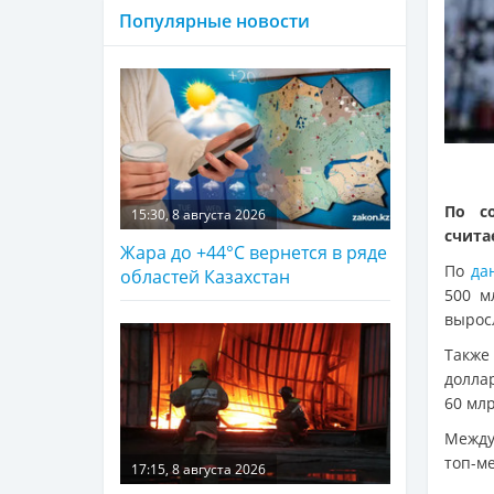
Популярные новости
По с
15:30, 8 августа 2026
счита
Жара до +44°С вернется в ряде
По
да
областей Казахстан
500 м
вырос
Также
долла
60 мл
Между
топ-м
17:15, 8 августа 2026