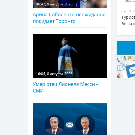
06:47, 9 августа 2026
07:50, 
Арина Соболенко неожиданно
Турис
покидает Торонто
больн
16:04, 8 августа 2026
Умер отец Лионеля Месси –
СМИ