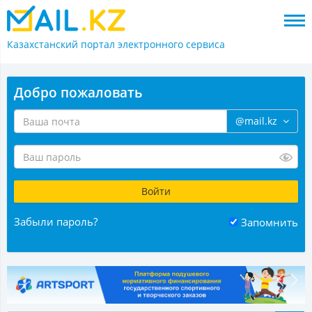
Казахстанский портал
электронного сервиса
Добро пожаловать
@mail.kz
Забыли пароль?
Запомнить