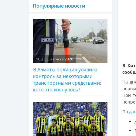
Популярные новости
10:25, 5 августа 2026
В Кит
В Алматы полиция усилила
сооб
контроль за некоторыми
На дн
транспортными средствами:
первы
кого это коснулось?
При т
непре
По
да