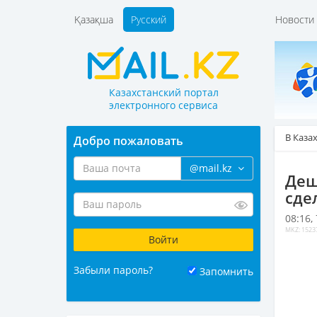
Қазақша
Русский
Новост
Казахстанский портал
электронного сервиса
В Каза
Добро пожаловать
@mail.kz
Деш
сде
08:16,
MKZ: 1523
Забыли пароль?
Запомнить