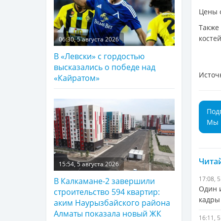
Цены о
Также
костей
06:30, 5 августа 2026
В «Левски» с гордостью
высказались о победе над
Источ
«Кайратом»
Под
Мы 
Читай
15:54, 5 августа 2026
17:08, 
В Калкамане-2 завершили
Один 
строительство 594 квартир:
кадры
аким Наурызбайского района
Алматы показала новый ЖК
16:11, 