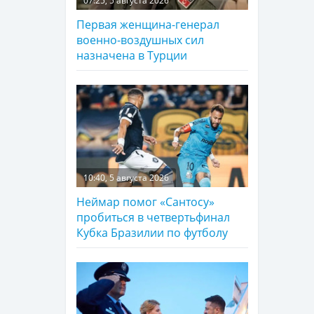
07:25, 5 августа 2026
Первая женщина-генерал
военно-воздушных сил
назначена в Турции
10:40, 5 августа 2026
Неймар помог «Сантосу»
пробиться в четвертьфинал
Кубка Бразилии по футболу