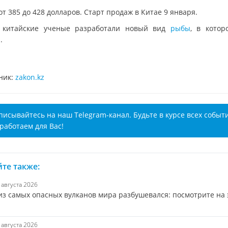
т 385 до 428 долларов. Старт продаж в Китае 9 января.
 китайские ученые разработали новый вид
рыбы
, в котор
.
ник:
zakon.kz
писывайтесь на наш Telegram-канал. Будьте в курсе всех событ
работаем для Вас!
те также:
5 августа 2026
из самых опасных вулканов мира разбушевался: посмотрите на 
5 августа 2026