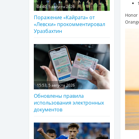
04:40, 5 августа 2026
Honor 
Поражение «Кайрата» от
Orange
«Левски» прокомментировал
Уразбахтин
15:53, 5 августа 2026
Обновлены правила
использования электронных
документов