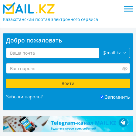
Казахстанский портал
электронного сервиса
Добро пожаловать
@mail.kz
Забыли пароль?
Запомнить