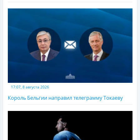
17:07, 8 августа 2026
Король Бельгии направил телеграмму Токаеву