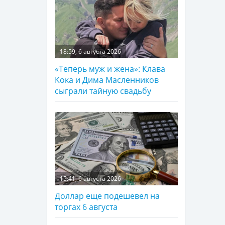
18:59, 6 августа 2026
«Теперь муж и жена»: Клава
Кока и Дима Масленников
сыграли тайную свадьбу
15:41, 6 августа 2026
Доллар еще подешевел на
торгах 6 августа