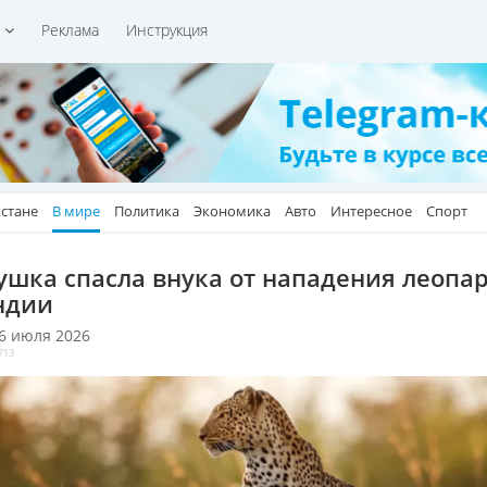
и
Реклама
Инструкция
хстане
В мире
Политика
Экономика
Авто
Интересное
Спорт
ушка спасла внука от нападения леопа
ндии
 6 июля 2026
713