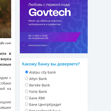
ific.com
ила в
 внука
Какому банку вы доверяете?
ьезные
Alatau city bank
ядом с
Altyn Bank
собаки
Bereke Bank
ней на
Forte Bank
Банк RBK
хищник
Банк ЦентрКредит
жавшее
Евразийский Банк