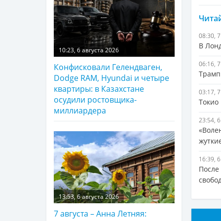
Читай
08:30, 
В Лонд
10:23, 6 августа 2026
06:16, 
Конфисковали Гелендваген,
Трамп
Dodge RAM, Hyundai и четыре
квартиры: в Казахстане
03:17, 
осудили ростовщика-
Токио
миллиардера
23:54, 
«Волен
жуткие
16:39, 
После
свобо
13:53, 6 августа 2026
7 августа – Анна Летняя: