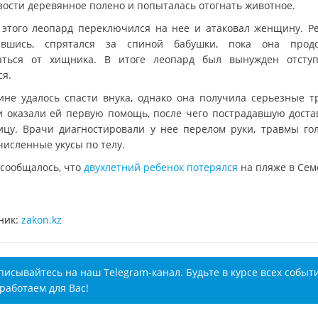
зости деревянное полено и попыталась отогнать животное.
 этого леопард переключился на нее и атаковал женщину. Ре
авшись, спрятался за спиной бабушки, пока она прод
аться от хищника. В итоге леопард был вынужден отсту
ся.
не удалось спасти внука, однако она получила серьезные т
и оказали ей первую помощь, после чего пострадавшую доста
ицу. Врачи диагностировали у нее перелом руки, травмы го
численные укусы по телу.
 сообщалось, что
двухлетний ребенок потерялся
на пляже в Сем
ник:
zakon.kz
писывайтесь на наш Telegram-канал. Будьте в курсе всех событ
работаем для Вас!