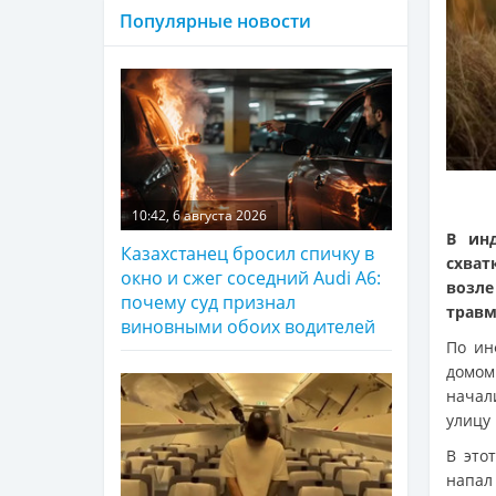
Популярные новости
10:42, 6 августа 2026
В ин
Казахстанец бросил спичку в
схват
окно и сжег соседний Audi A6:
возле
почему суд признал
травм
виновными обоих водителей
По ин
домом
начал
улицу
В это
напал