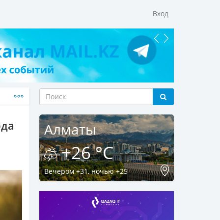
Вход
рда
Алматы
+26 °C
Вечером +31, ночью +25