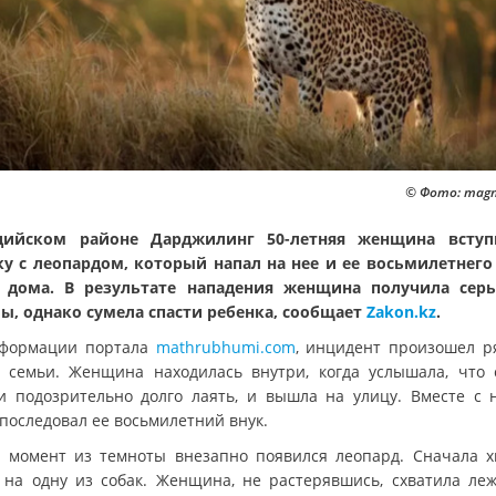
© Фото: magn
дийском районе Дарджилинг 50-летняя женщина вступ
ку с леопардом, который напал на нее и ее восьмилетнего
 дома. В результате нападения женщина получила сер
ы, однако сумела спасти ребенка, сообщает
Zakon.kz
.
формации портала
mathrubhumi.com
, инцидент произошел р
 семьи. Женщина находилась внутри, когда услышала, что 
и подозрительно долго лаять, и вышла на улицу. Вместе с 
 последовал ее восьмилетний внук.
т момент из темноты внезапно появился леопард. Сначала 
 на одну из собак. Женщина, не растерявшись, схватила ле