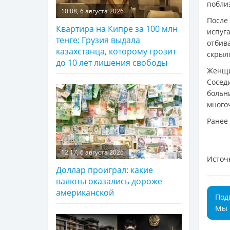
побли
10:08, 6 августа 2026
После
Квартира на Кипре за 100 млн
испуг
тенге: Грузия выдала
отбив
казахстанца, которому грозит
скрыл
до 10 лет лишения свободы
Женщи
Сосед
больн
много
Ранее
12:17, 6 августа 2026
Источ
Доллар проиграл: какие
валюты оказались дороже
американской
Под
Мы 