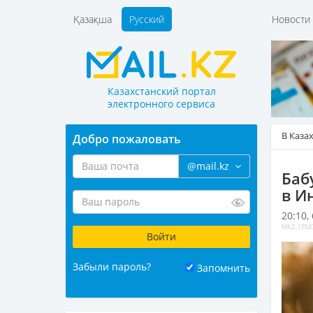
Қазақша
Русский
Новост
Казахстанский портал
электронного сервиса
В Каза
Добро пожаловать
@mail.kz
Баб
в И
20:10,
MKZ: 1554
Забыли пароль?
Запомнить