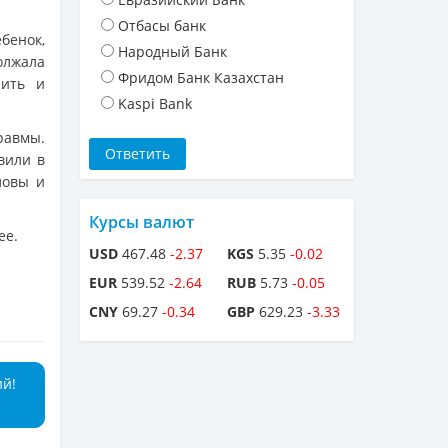
Отбасы банк
бенок,
Народный Банк
олжала
Фридом Банк Казахстан
пить и
Kaspi Bank
равмы.
вили в
ловы и
Курсы валют
ее.
USD
467.48
-2.37
KGS
5.35
-0.02
EUR
539.52
-2.64
RUB
5.73
-0.05
CNY
69.27
-0.34
GBP
629.23
-3.33
ий!