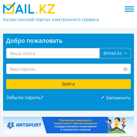
Казахстанский портал
электронного сервиса
Добро пожаловать
@mail.kz
Забыли пароль?
Запомнить