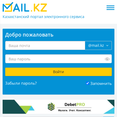
Казахстанский портал
электронного сервиса
Добро пожаловать
@mail.kz
Забыли пароль?
Запомнить