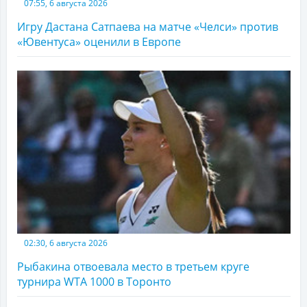
07:55, 6 августа 2026
Игру Дастана Сатпаева на матче «Челси» против
«Ювентуса» оценили в Европе
02:30, 6 августа 2026
Рыбакина отвоевала место в третьем круге
турнира WTA 1000 в Торонто