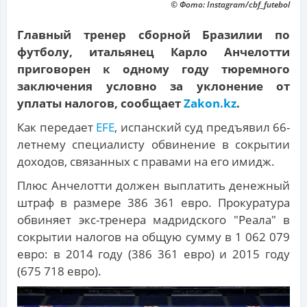
© Фото: Instagram/cbf_futebol
Главный тренер сборной Бразилии по
футболу, итальянец Карло Анчелотти
приговорен к одному году тюремного
заключения условно за уклонение от
уплаты налогов, сообщает
Zakon.kz
.
Как передает
EFE
, испанский суд предъявил 66-
летнему специалисту обвинение в сокрытии
доходов, связанных с правами на его имидж.
Плюс Анчелотти должен выплатить денежный
штраф в размере 386 361 евро. Прокуратура
обвиняет экс-тренера мадридского "Реала" в
сокрытии налогов на общую сумму в 1 062 079
евро: в 2014 году (386 361 евро) и 2015 году
(675 718 евро).