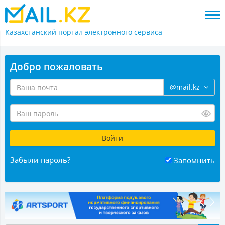
Казахстанский портал
электронного сервиса
Добро пожаловать
@mail.kz
Забыли пароль?
Запомнить