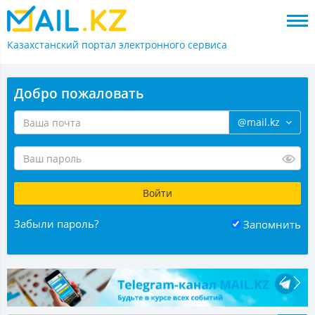
Казахстанский портал
электронного сервиса
Добро пожаловать
@mail.kz
Забыли пароль?
Запомнить