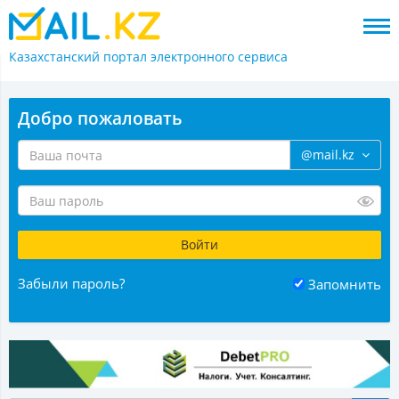
Казахстанский портал
электронного сервиса
Добро пожаловать
@mail.kz
Забыли пароль?
Запомнить