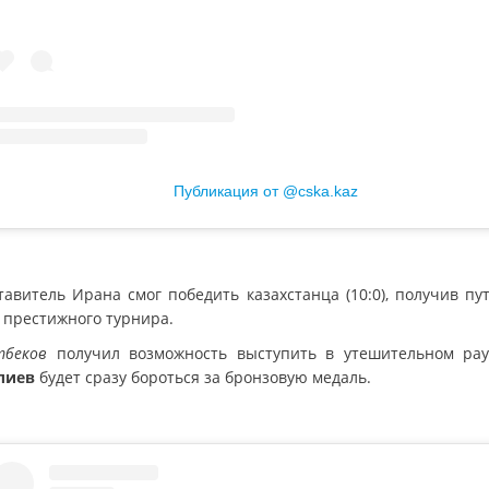
Публикация от @cska.kaz
тавитель Ирана смог победить казахстанца (10:0), получив пут
 престижного турнира.
тбеков
получил возможность выступить в утешительном рау
лиев
будет сразу бороться за бронзовую медаль.