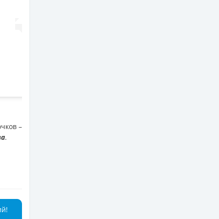
чков –
ва
.
ий!