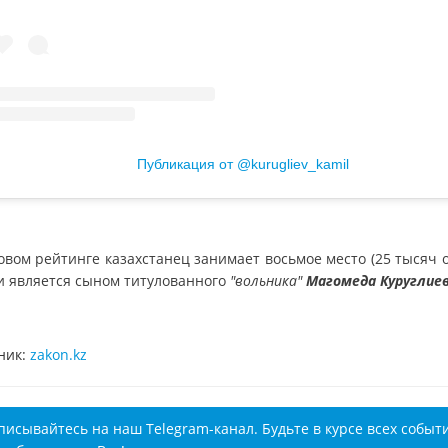
Публикация от @kurugliev_kamil
овом рейтинге казахстанец занимает восьмое место (25 тысяч о
 и является сыном титулованного
"вольника"
Магомеда Куруглие
ник:
zakon.kz
писывайтесь на наш Telegram-канал. Будьте в курсе всех событ