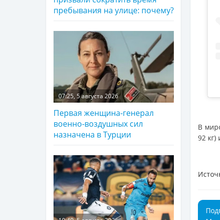
пребывания на улице: почему?
07:25, 5 августа 2026
Первая женщина-генерал
военно-воздушных сил
В мир
назначена в Турции
92 кг)
Источ
Под