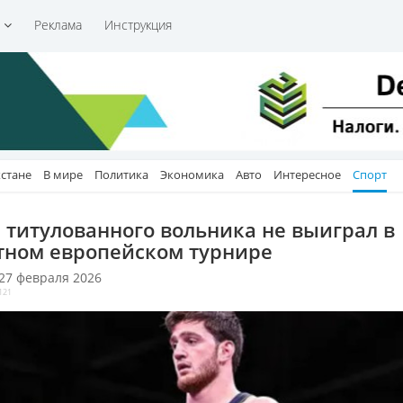
и
Реклама
Инструкция
хстане
В мире
Политика
Экономика
Авто
Интересное
Спорт
 титулованного вольника не выиграл в
тном европейском турнире
 27 февраля 2026
121