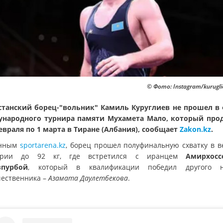
© Фото: Instagram/kurugli
станский борец-"вольник" Камиль Куруглиев не прошел в
народного турнира памяти Мухамета Мало, который про
февраля по 1 марта в Тиране (Албания), сообщает
Zakon.kz
.
анным
sportarena.kz
, борец прошел полуфинальную схватку в в
гории до 92 кг, где встретился с иранцем
Амирхосс
зпурбой
, который в квалификации победил другого н
чественника –
Азамата Даулетбекова
.