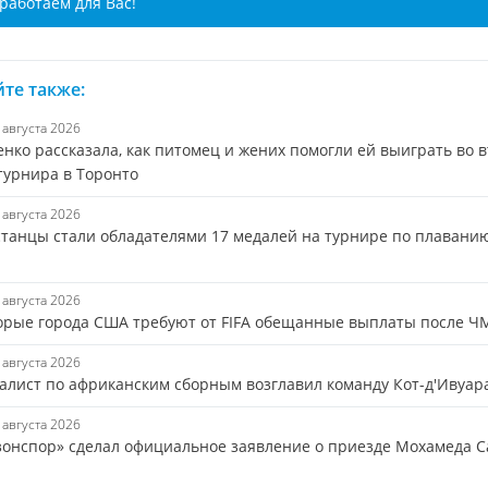
работаем для Вас!
те также:
6 августа 2026
енко рассказала, как питомец и жених помогли ей выиграть во 
турнира в Торонто
5 августа 2026
станцы стали обладателями 17 медалей на турнире по плавани
5 августа 2026
орые города США требуют от FIFA обещанные выплаты после Ч
5 августа 2026
алист по африканским сборным возглавил команду Кот-д'Ивуар
5 августа 2026
зонспор» сделал официальное заявление о приезде Мохамеда С