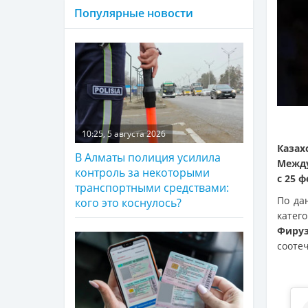
Популярные новости
10:25, 5 августа 2026
Казах
В Алматы полиция усилила
Между
контроль за некоторыми
с 25 
транспортными средствами:
По д
кого это коснулось?
кате
Фиру
сооте