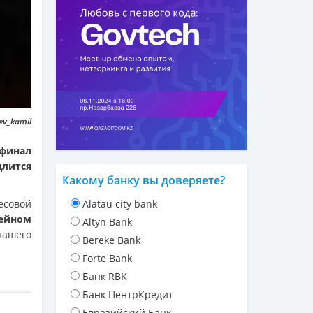
ev_kamil
 финал
длится
Какому банку вы доверяете?
есовой
Alatau city bank
ейном
Altyn Bank
ашего
Bereke Bank
Forte Bank
Банк RBK
Банк ЦентрКредит
Евразийский Банк