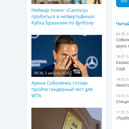
10:40, 5 августа 2026
Мы 
Неймар помог «Сантосу»
пробиться в четвертьфинал
Кубка Бразилии по футболу
Читай
04:30, 
Собол
круге 
18:07, 
Казах
США
08:38, 5 августа 2026
14:53, 
Арина Соболенко готова
Некот
пройти гендерный тест для
WTA
12:53, 
Специ
11:37, 
«Траб