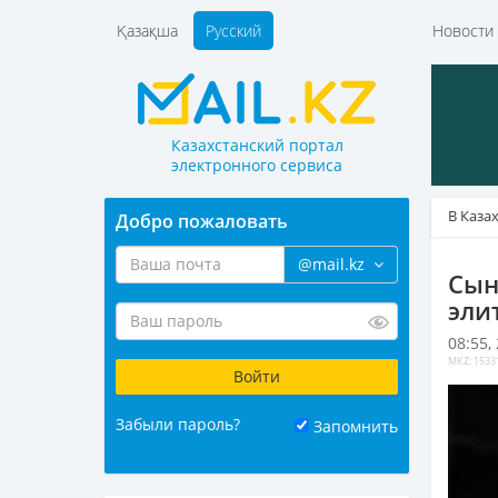
Қазақша
Русский
Новост
Казахстанский портал
электронного сервиса
В Каза
Добро пожаловать
@mail.kz
Сын
эли
08:55,
MKZ: 1533
Забыли пароль?
Запомнить