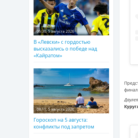
06:30, 5 августа 2026
В «Левски» с гордостью
высказались о победе над
«Кайратом»
Предс
финал
Дауле
Куруг
08:11, 5 августа 2026
Гороскоп на 5 августа:
конфликты под запретом