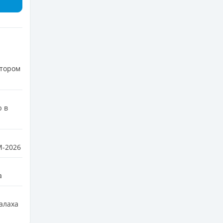
втором
ю в
М-2026
а
алаха