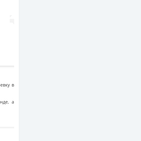
евку в
нде, а