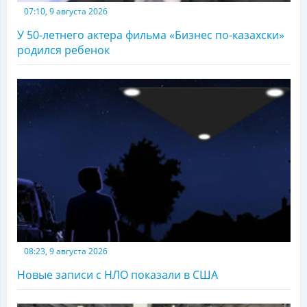
07:10, 9 августа 2026
У 50-летнего актера фильма «Бизнес по-казахски»
родился ребенок
08:23, 9 августа 2026
Новые записи с НЛО показали в США