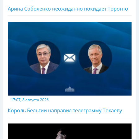
Арина Соболенко неожиданно покидает Торонто
17:07, 8 августа 2026
Король Бельгии направил телеграмму Токаеву