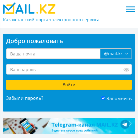
Казахстанский портал
электронного сервиса
Добро пожаловать
@mail.kz
Забыли пароль?
Запомнить