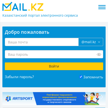
Казахстанский портал
электронного сервиса
Добро пожаловать
@mail.kz
Забыли пароль?
Запомнить