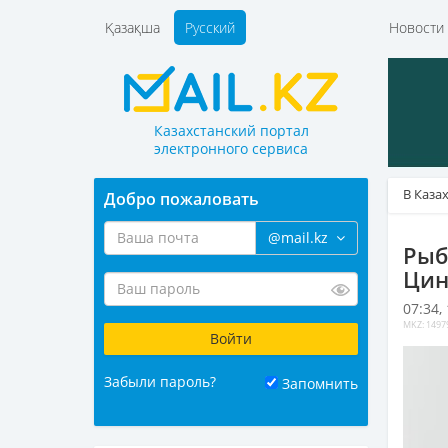
Қазақша
Русский
Новост
Казахстанский портал
электронного сервиса
В Каза
Добро пожаловать
@mail.kz
Рыб
Цин
07:34,
MKZ: 1497
Забыли пароль?
Запомнить