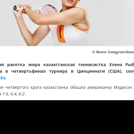
© Фото: Instagram/lena
ая ракетка мира казахстанская теннисистка Елена Ры
а в четвертьфинал турнира в Цинциннати (США), соо
.kz
.
че четвертого круга казахстанка обошла американку Мэдисон 
м
1:6, 6:4, 6:2
.