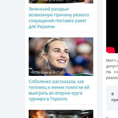
Зеленский раскрыл
возможную причину резкого
сокращения поставок ракет
для Украины
Матч 
допус
На сч
04:30, 6 августа 2026
реали
Соболенко рассказала, как
питомец и жених помогли ей
выиграть во втором круге
В 
турнира в Торонто
пре