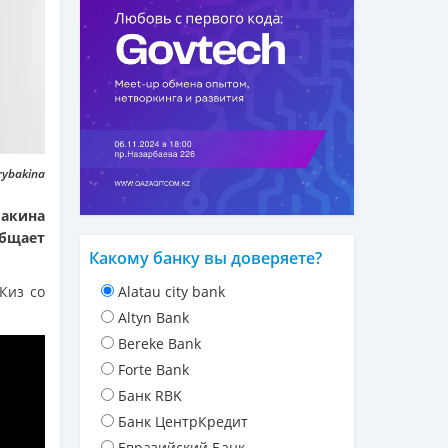
rybakina
бакина
бщает
Какому банку вы доверяете?
Киз со
Alatau city bank
Altyn Bank
Bereke Bank
Forte Bank
Банк RBK
Банк ЦентрКредит
Евразийский Банк