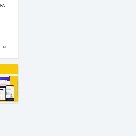
IFA
еале