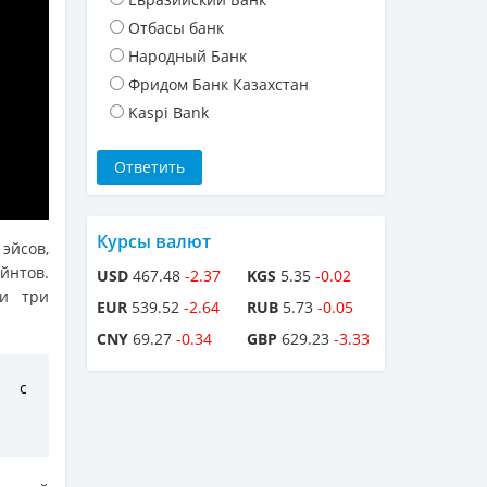
Отбасы банк
Народный Банк
Фридом Банк Казахстан
Kaspi Bank
Курсы валют
 эйсов,
йнтов.
USD
467.48
-2.37
KGS
5.35
-0.02
 и три
EUR
539.52
-2.64
RUB
5.73
-0.05
CNY
69.27
-0.34
GBP
629.23
-3.33
я с