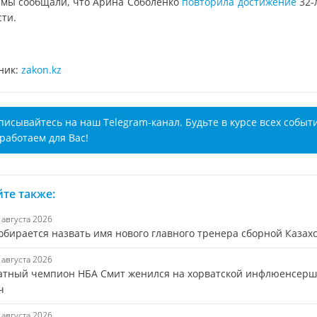
 мы сообщали, что Арина Соболенко
повторила достижение
32-
сти.
ник:
zakon.kz
писывайтесь на наш Telegram-канал. Будьте в курсе всех событ
работаем для Вас!
те также:
6 августа 2026
обирается назвать имя нового главного тренера сборной Казах
6 августа 2026
атный чемпион НБА Смит женился на хорватской инфлюенсерш
ч
6 августа 2026