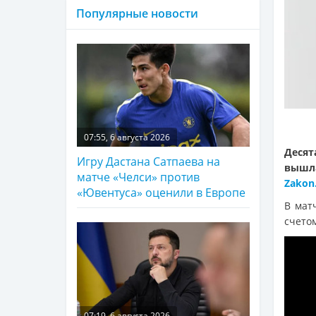
Популярные новости
07:55, 6 августа 2026
Десят
Игру Дастана Сатпаева на
вышл
матче «Челси» против
Zakon
«Ювентуса» оценили в Европе
В мат
счето
07:19, 6 августа 2026