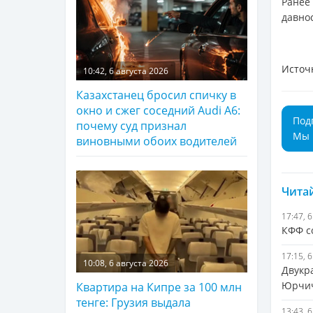
Ранее
давно
Источ
10:42, 6 августа 2026
Казахстанец бросил спичку в
окно и сжег соседний Audi A6:
Под
почему суд признал
Мы 
виновными обоих водителей
Читай
17:47, 
КФФ с
17:15, 
10:08, 6 августа 2026
Двукр
Юрчи
Квартира на Кипре за 100 млн
тенге: Грузия выдала
13:43, 