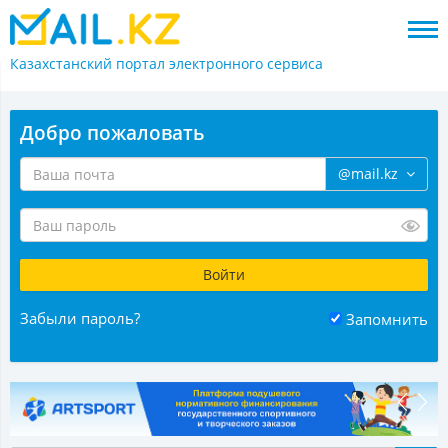
Казахстанский портал
электронного сервиса
Добро пожаловать
@mail.kz
Забыли пароль?
Запомнить