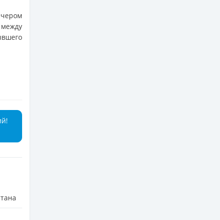
ечером
 между
ывшего
ий!
стана