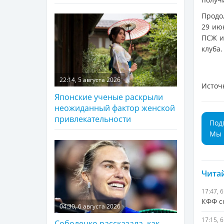
Продо
29 ию
ПСЖ и
клуба.
22:14, 5 августа 2026
Источ
Японские ученые раскрыли
неожиданный фактор женской
привлекательности
Под
Мы 
Читай
17:47, 
КФФ с
04:30, 6 августа 2026
17:15, 
Соболенко рассказала, как