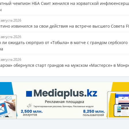
атный чемпион НБА Смит женился на хорватской инфлюенсерш
ч
6 августа 2026
тино извинился за свои действия на встрече высшего Совета F
6 августа 2026
 ли ожидать сюрприз от «Тобыла» в матче с грандом сербского
ла
6 августа 2026
аром» обернулся старт грандов на мужском «Мастерсе» в Монр