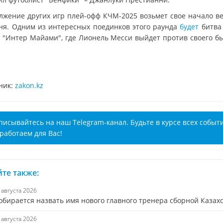
лжение других игр плей-офф КЧМ-2025 возьмет свое начало в
ня. Одним из интересных поединков этого раунда
будет
битва
 "Интер Майами", где Лионель Месси выйдет против своего б
ник:
zakon.kz
писывайтесь на наш Telegram-канал. Будьте в курсе всех событ
работаем для Вас!
те также:
6 августа 2026
обирается назвать имя нового главного тренера сборной Казах
6 августа 2026