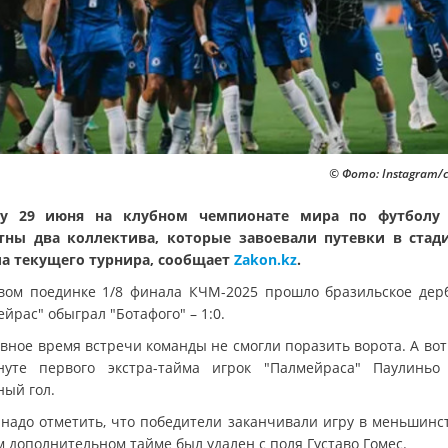
© Фото: Instagram/c
ру 29 июня на клубном чемпионате мира по футболу 
тны два коллектива, которые завоевали путевки в стад
а текущего турнира, сообщает
Zakon.kz
.
вом поединке 1/8 финала КЧМ-2025 прошло бразильское дерб
йрас" обыграл "Ботафого" – 1:0.
вное время встречи команды не смогли поразить ворота. А вот
уте первого экстра-тайма игрок "Палмейраса" Паулиньо
ный гол.
 надо отметить, что победители заканчивали игру в меньшинст
м дополнительном тайме был удален с поля Густаво Гомес.