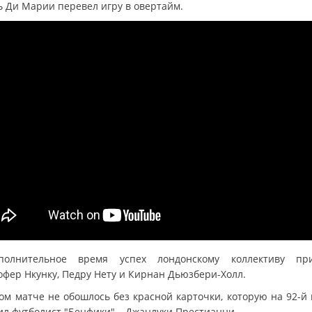
ь Ди Марии перевел игру в овертайм.
олнительное время успех лондонскому коллективу пр
офер Нкунку, Педру Нету и Кирнан Дьюзбери-Холл.
том матче не обошлось без красной карточки, которую на 92-й 
ил футболист "Бенфики" – Джанлуки Престианни.