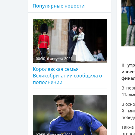
Популярные новости
00:50, 6 августа 2026
К ут
Королевская семья
извес
Великобритании сообщила о
финал
пополнении
В пер
"Палме
В осно
й мин
побед
Также
второ
07:55, 6 августа 2026