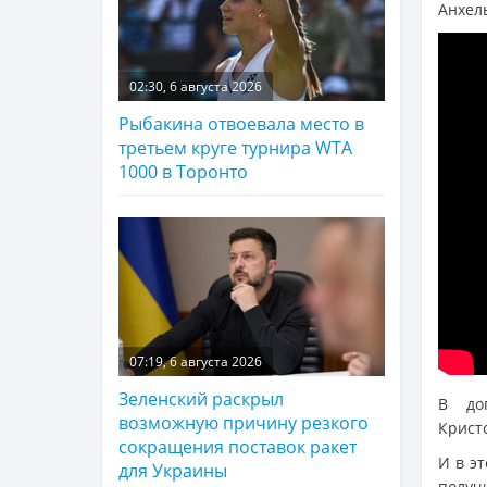
Анхел
02:30, 6 августа 2026
Рыбакина отвоевала место в
третьем круге турнира WTA
1000 в Торонто
07:19, 6 августа 2026
Зеленский раскрыл
В доп
возможную причину резкого
Крист
сокращения поставок ракет
И в э
для Украины
получ