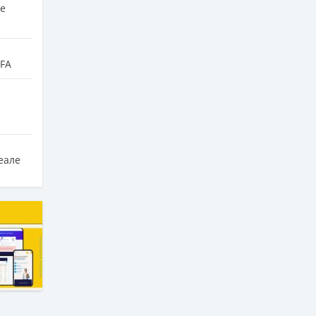
е
IFA
еале