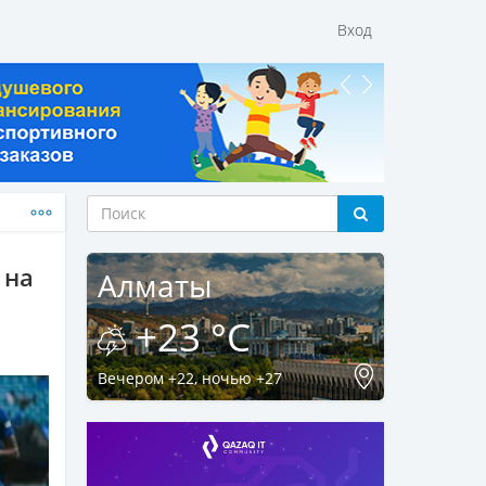
Вход
 на
Алматы
+23 °C
Вечером +22, ночью +27