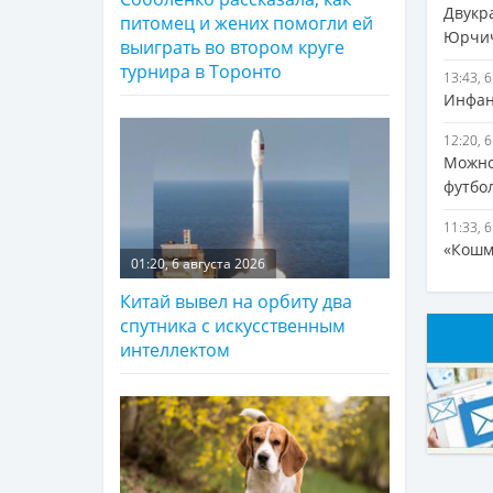
Двукр
питомец и жених помогли ей
Юрчи
выиграть во втором круге
турнира в Торонто
13:43, 
Инфан
12:20, 
Можно
футбо
11:33, 
«Кошм
01:20, 6 августа 2026
Китай вывел на орбиту два
спутника с искусственным
интеллектом