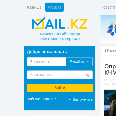
Қазақша
Русский
Новост
Казахстанский портал
электронного сервиса
В Каза
Добро пожаловать
@mail.kz
Опр
КЧМ
09:59,
MKZ: 1490
Забыли пароль?
Запомнить