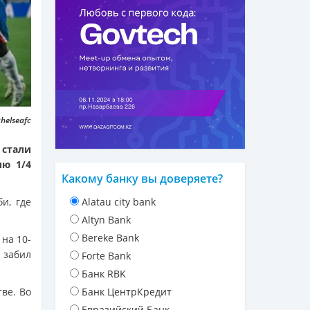
helseafc
стали
ию 1/4
Какому банку вы доверяете?
и, где
Alatau city bank
Altyn Bank
Bereke Bank
 на 10-
 забил
Forte Bank
Банк RBK
ве. Во
Банк ЦентрКредит
Евразийский Банк