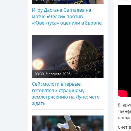
Игру Дастана Сатпаева на
матче «Челси» против
«Ювентуса» оценили в Европе
03:30, 6 августа 2026
Сейсмологи впервые
готовятся к страшному
землетрясению на Луне: чего
ждать
В дру
"Бенф
погод
Счет 