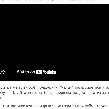
гом матче плей-офф лондонский "Челси" разгромил португа
ику" – 4:1. Эта встреча была прервана на два часа из-за 
ы.
в этом противостоянии открыл "аристократ" Рис Джеймс. Спустя