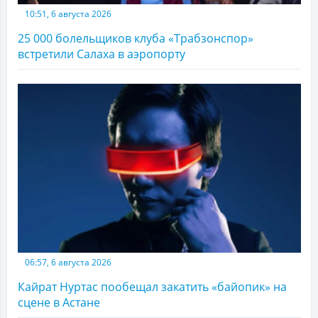
10:51, 6 августа 2026
25 000 болельщиков клуба «Трабзонспор»
встретили Салаха в аэропорту
06:57, 6 августа 2026
Кайрат Нуртас пообещал закатить «байопик» на
сцене в Астане