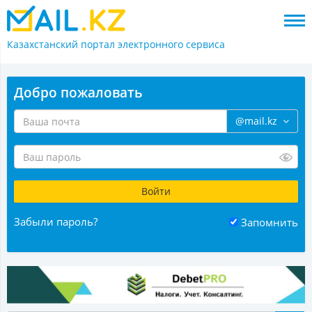
Казахстанский портал
электронного сервиса
Добро пожаловать
@mail.kz
Забыли пароль?
Запомнить