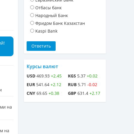
Отбасы банк
Народный Банк
Фридом Банк Казахстан
Kaspi Bank
ий!
Курсы валют
USD
469.93
+2.45
KGS
5.37
+0.02
EUR
541.64
+2.12
RUB
5.71
-0.02
и
CNY
69.65
+0.38
GBP
631.4
+2.17
ами на
м на