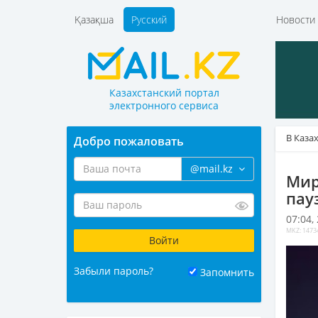
Қазақша
Русский
Новост
Казахстанский портал
электронного сервиса
В Каза
Добро пожаловать
@mail.kz
Мир
пау
07:04,
MKZ: 1473
Забыли пароль?
Запомнить