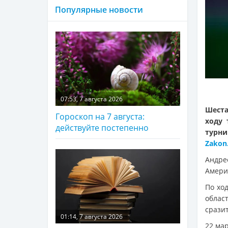
Популярные новости
07:53, 7 августа 2026
Шеста
Гороскоп на 7 августа:
ходу 
действуйте постепенно
турни
Zakon
Андрее
Амери
По хо
облас
сразит
01:14, 7 августа 2026
22 ма