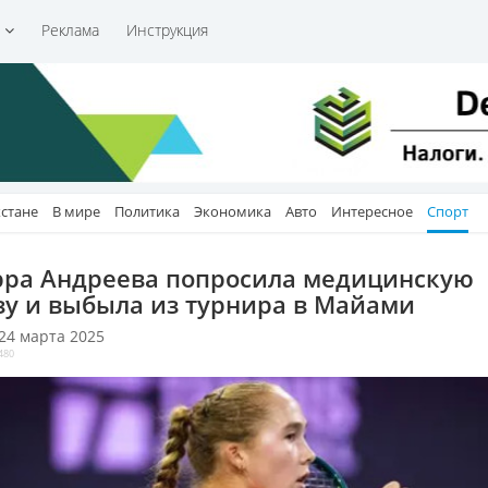
и
Реклама
Инструкция
хстане
В мире
Политика
Экономика
Авто
Интересное
Спорт
ра Андреева попросила медицинскую
зу и выбыла из турнира в Майами
 24 марта 2025
480