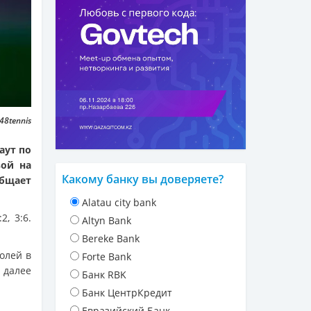
48tennis
аут по
вой на
Какому банку вы доверяете?
общает
Alatau city bank
2, 3:6.
Altyn Bank
Bereke Bank
олей в
Forte Bank
 далее
Банк RBK
Банк ЦентрКредит
Евразийский Банк