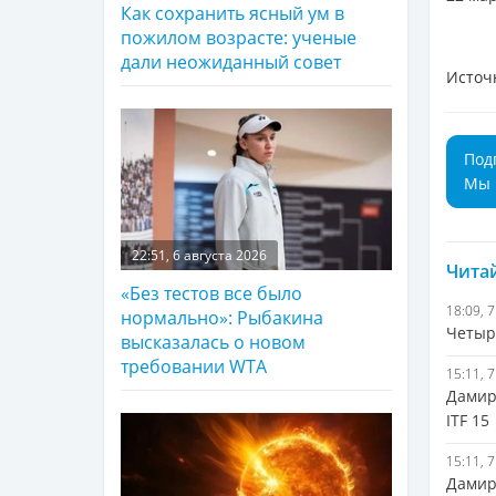
Как сохранить ясный ум в
пожилом возрасте: ученые
дали неожиданный совет
Источ
Под
Мы 
22:51, 6 августа 2026
Читай
«Без тестов все было
18:09, 
нормально»: Рыбакина
Четыр
высказалась о новом
требовании WTA
15:11, 
Дамир
ITF 15
15:11, 
Дамир