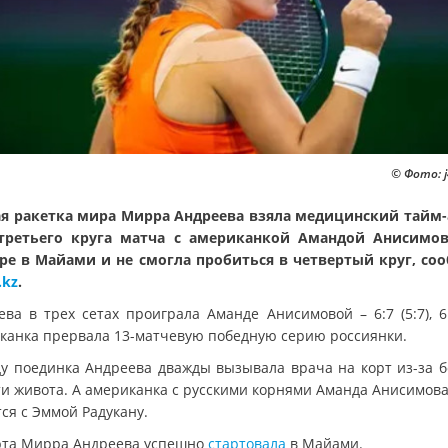
© Фото: j
я ракетка мира Мирра Андреева взяла медицинский тайм-
третьего круга матча с американкой Амандой Анисимо
ре в Майами и не смогла пробиться в четвертый круг, со
.kz
.
ва в трех сетах проиграла Аманде Анисимовой – 6:7 (5:7), 6:
канка прервала 13-матчевую победную серию россиянки.
ду поединка Андреева дважды вызывала врача на корт из-за б
ти живота. А американка с русскими корнями Аманда Анисимова
ся с Эммой Радукану.
рта Мирра Андреева успешно
стартовала
в Майами.