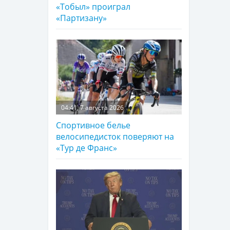
«Тобыл» проиграл
«Партизану»
04:41, 7 августа 2026
Спортивное белье
велосипедисток поверяют на
«Тур де Франс»