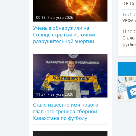
ITF 15
13:21, 
00:13, 7 августа 2026
УЕФА 
Ученые обнаружили на
11:37, 
Солнце скрытый источник
Стало
разрушительной энергии
футбо
11:37, 7 августа 2026
Стало известно имя нового
главного тренера сборной
Казахстана по футболу