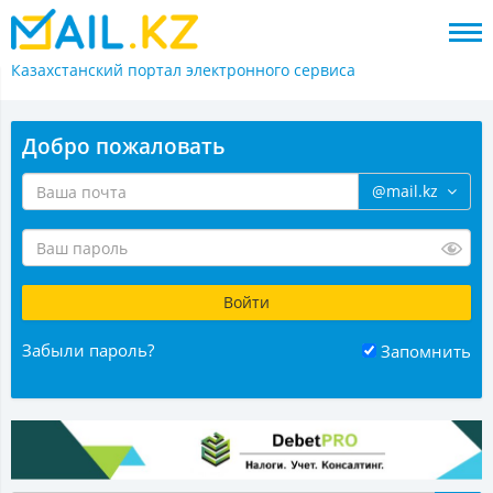
Казахстанский портал
электронного сервиса
Добро пожаловать
@mail.kz
Забыли пароль?
Запомнить