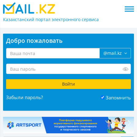
Казахстанский портал
электронного сервиса
Добро пожаловать
@mail.kz
Забыли пароль?
Запомнить