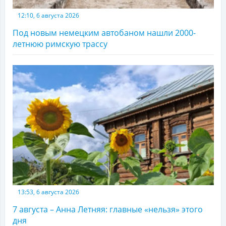
12:10, 6 августа 2026
Под новым немецким автобаном нашли 2000-
летнюю римскую трассу
13:53, 6 августа 2026
7 августа – Анна Летняя: главные «нельзя» этого
дня