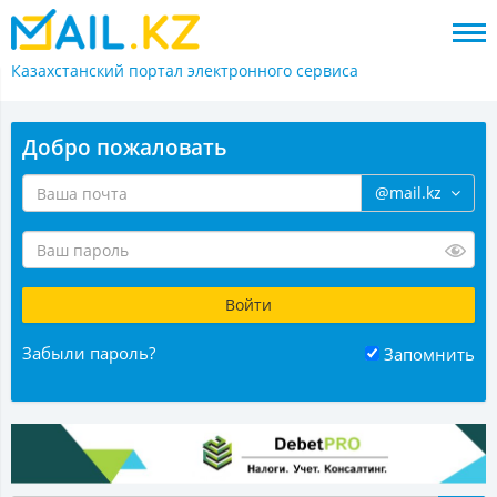
Казахстанский портал
электронного сервиса
Добро пожаловать
@mail.kz
Забыли пароль?
Запомнить