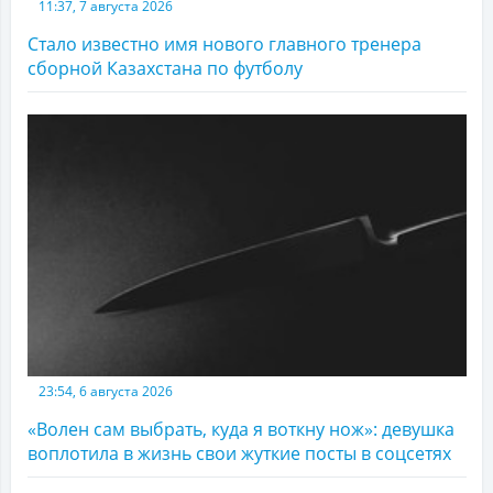
11:37, 7 августа 2026
Стало известно имя нового главного тренера
сборной Казахстана по футболу
23:54, 6 августа 2026
«Волен сам выбрать, куда я воткну нож»: девушка
воплотила в жизнь свои жуткие посты в соцсетях