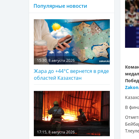
Популярные новости
15:30, 8 августа 2026
Кома
Жара до +44°С вернется в ряде
меда
областей Казахстан
Побед
Zakon
Казахс
В фин
Отмет
Бейба
Тлеуле
17:15, 8 августа 2026