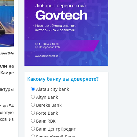
portlife
али на
 Каире
Какому банку вы доверяете?
льтуры
Alatau city bank
Altyn Bank
Bereke Bank
 до 54
олотую
Forte Bank
ков из
Банк RBK
Банк ЦентрКредит
Евразийский Банк