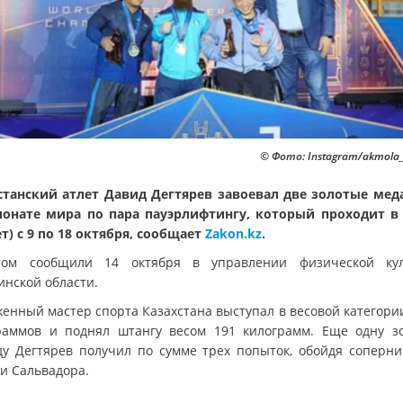
© Фото: Instagram/akmola_s
станский атлет Давид Дегтярев завоевал две золотые мед
онате мира по пара пауэрлифтингу, который проходит в
ет) с 9 по 18 октября, сообщает
Zakon.kz
.
ом сообщили 14 октября в управлении физической ку
инской области.
женный мастер спорта Казахстана выступал в весовой категории
раммов и поднял штангу весом 191 килограмм. Еще одну з
ду Дегтярев получил по сумме трех попыток, обойдя соперни
 и Сальвадора.