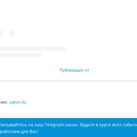
Публикация от
ник:
zakon.kz
писывайтесь на наш Telegram-канал. Будьте в курсе всех событ
работаем для Вас!