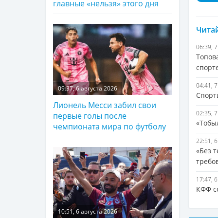
главные «нельзя» этого дня
Читай
06:39, 
Топов
спорт
04:41, 
09:37, 6 августа 2026
Спорт
Лионель Месси забил свои
02:35, 
первые голы после
«Тобы
чемпионата мира по футболу
22:51, 
«Без 
требо
17:47, 
КФФ с
10:51, 6 августа 2026