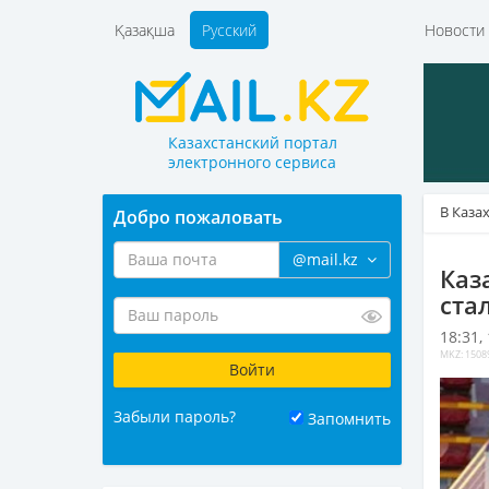
Қазақша
Русский
Новост
Казахстанский портал
электронного сервиса
В Каза
Добро пожаловать
@mail.kz
Каз
ста
18:31,
MKZ: 1508
Забыли пароль?
Запомнить