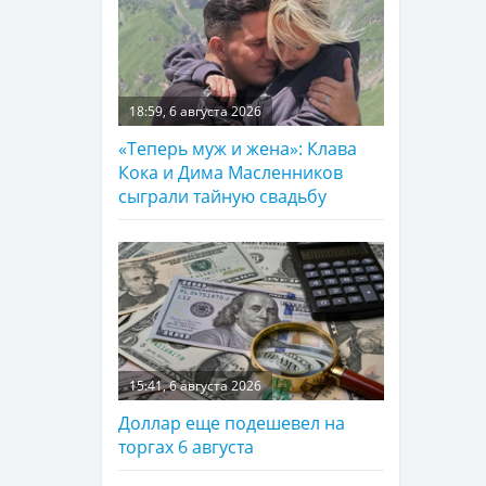
18:59, 6 августа 2026
«Теперь муж и жена»: Клава
Кока и Дима Масленников
сыграли тайную свадьбу
15:41, 6 августа 2026
Доллар еще подешевел на
торгах 6 августа