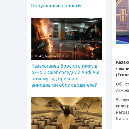
Популярные новости
10:42, 6 августа 2026
Казах
Казахстанец бросил спичку в
чемпи
окно и сжег соседний Audi A6:
(Егип
почему суд признал
Об эт
виновными обоих водителей
Акмол
Заслу
килог
награ
Китая