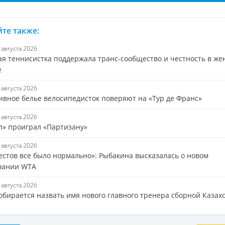
те также:
7 августа 2026
ая теннисистка поддержала транс-сообщество и честность в же
е
7 августа 2026
ивное белье велосипедисток поверяют на «Тур де Франс»
7 августа 2026
л» проиграл «Партизану»
6 августа 2026
тестов все было нормально»: Рыбакина высказалась о новом
вании WTA
6 августа 2026
обирается назвать имя нового главного тренера сборной Казах