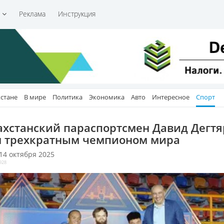
и
Реклама
Инструкция
хстане
В мире
Политика
Экономика
Авто
Интересное
Спорт
ахстанский параспортсмен Давид Дегтя
л трехкратным чемпионом мира
 14 октября 2025
928