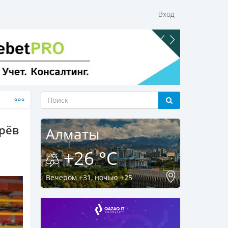
Вход
рёв
Алматы
+26 °C
Вечером +31, ночью +25