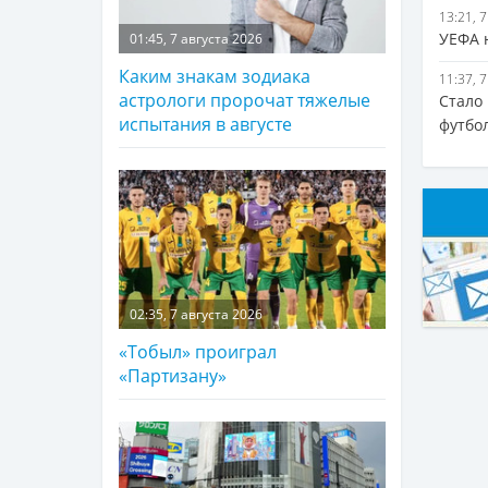
13:21, 
УЕФА 
01:45, 7 августа 2026
Каким знакам зодиака
11:37, 
астрологи пророчат тяжелые
Стало
испытания в августе
футбо
02:35, 7 августа 2026
«Тобыл» проиграл
«Партизану»