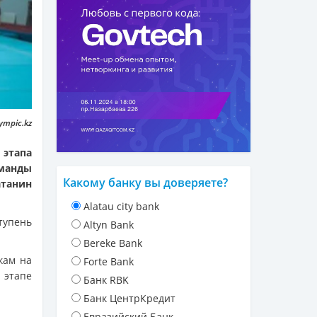
ympic.kz
 этапа
манды
Какому банку вы доверяете?
атанин
Alatau city bank
тупень
Altyn Bank
Bereke Bank
кам на
Forte Bank
 этапе
Банк RBK
Банк ЦентрКредит
Евразийский Банк