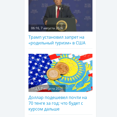
06:16, 7 августа 2026
Трамп установил запрет на
«родильный туризм» в США
11:27, 7 августа 2026
Доллар подешевел почти на
70 тенге за год: что будет с
курсом дальше