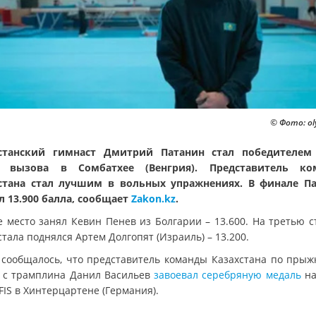
© Фото: ol
станский гимнаст Дмитрий Патанин стал победителем
а вызова в Сомбатхее (Венгрия). Представитель ко
стана стал лучшим в вольных упражнениях. В финале П
л 13.900 балла, сообщает
Zakon.kz
.
е место занял Кевин Пенев из Болгарии – 13.600. На третью с
тала поднялся Артем Долгопят (Израиль) – 13.200.
 сообщалось, что представитель команды Казахстана по прыж
 с трамплина Данил Васильев
завоевал серебряную медаль
на
FIS в Хинтерцартене (Германия).