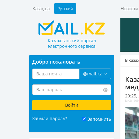
Қазақша
Русский
Новост
Казахстанский портал
электронного сервиса
В Каза
Добро пожаловать
@mail.kz
Каз
мед
20:25,
MKZ: 1505
Забыли пароль?
Запомнить