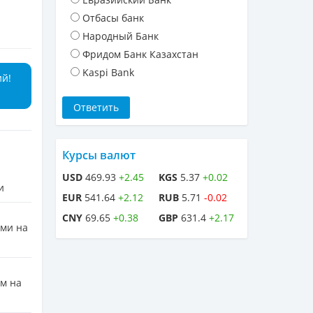
Отбасы банк
Народный Банк
Фридом Банк Казахстан
Kaspi Bank
ий!
Курсы валют
USD
469.93
+2.45
KGS
5.37
+0.02
и
EUR
541.64
+2.12
RUB
5.71
-0.02
CNY
69.65
+0.38
GBP
631.4
+2.17
ами на
м на