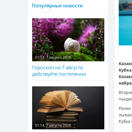
Популярные новости
07:53, 7 августа 2026
Казах
Гороскоп на 7 августа:
Кубк
действуйте постепенно
Казах
набра
Второ
пьедес
Ранее
лыжах
Кубка 
01:14, 7 августа 2026