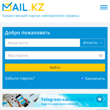
Казахстанский портал
электронного сервиса
Добро пожаловать
@mail.kz
Забыли пароль?
Запомнить