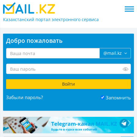
Казахстанский портал
электронного сервиса
Добро пожаловать
@mail.kz
Забыли пароль?
Запомнить