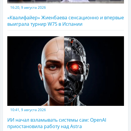
16:20, 9 августа 2026
«Квалифайер» Жиенбаева сенсационно и впервые
выиграла турнир W75 в Испании
10:41, 9 августа 2026
ИИ начал взламывать системы сам: OpenAI
приостановила работу над Astra