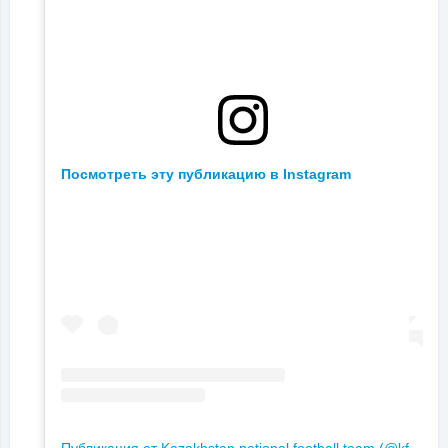
Посмотреть эту публикацию в Instagram
П
убликация от Kazakhstan national football team (@kff_team)