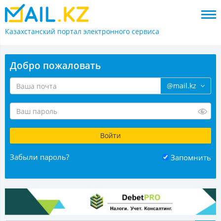
Казахстанский портал
электронного сервиса
Добро пожаловать
@mail.kz
Забыли пароль?
Запомнить