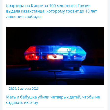
Квартира на Кипре за 100 млн тенге: Грузия
выдала казахстанца, которому грозит до 10 лет
лишения свободы
03:59, 6 августа 2026
Мать и бабушка убили четверых детей, чтобы не
отдавать их отцу