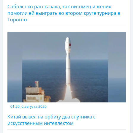
Соболенко рассказала, как питомец и жених
помогли ей выиграть во втором круге турнира в
Торонто
01:20, 6 августа 2026
Китай вывел на орбиту два спутника с
искусственным интеллектом