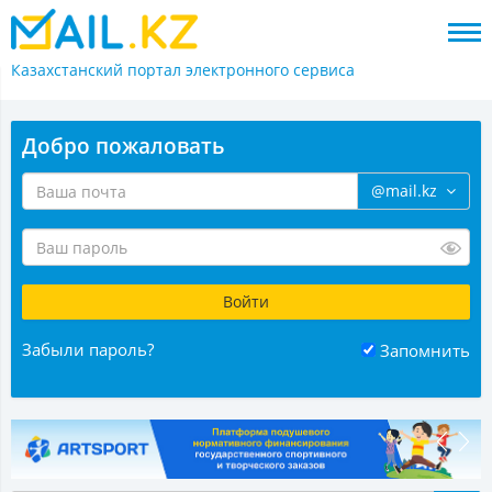
Казахстанский портал
электронного сервиса
Добро пожаловать
@mail.kz
Забыли пароль?
Запомнить