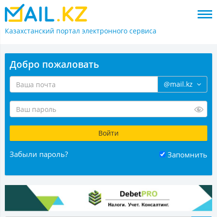
Казахстанский портал
электронного сервиса
Добро пожаловать
@mail.kz
Забыли пароль?
Запомнить