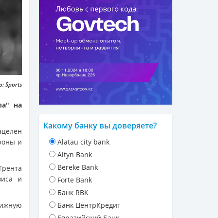
: Sports
ла" на
Какому банку вы доверяете?
ацелен
роны и
Alatau city bank
Altyn Bank
Bereke Bank
Трента
виса и
Forte Bank
Банк RBK
ижную
Банк ЦентрКредит
Евразийский Банк