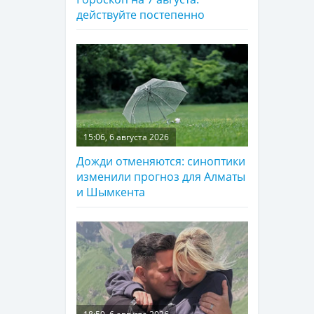
действуйте постепенно
15:06, 6 августа 2026
Дожди отменяются: синоптики
изменили прогноз для Алматы
и Шымкента