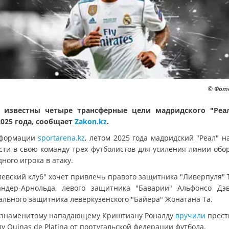
© Фото
 известны четыре трансферные цели мадридского "Реа
2025 года, сообщает
Zakon.kz
.
нформации
sportarena.kz
, летом 2025 года мадридский "Реал" н
сти в свою команду трех футболистов для усиления линии обо
ного игрока в атаку.
левский клуб" хочет привлечь правого защитника "Ливерпуля" 
андер-Арнольда, левого защитника "Баварии" Альфонсо Дэ
ального защитника леверкузенского "Байера" Жонатана Та.
 знаменитому нападающему Криштиану Роналду
вручили
прест
у Quinas de Platina от португальской федерации футбола.