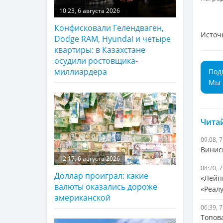
10:23, 6 августа 2026
Конфисковали Гелендваген,
Источ
Dodge RAM, Hyundai и четыре
квартиры: в Казахстане
осудили ростовщика-
миллиардера
Под
Мы 
Читай
09:08, 
Винис
12:17, 6 августа 2026
08:20, 
Доллар проиграл: какие
«Лейп
валюты оказались дороже
«Реал
американской
06:39, 
Топов