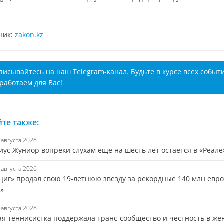
ник:
zakon.kz
писывайтесь на наш Telegram-канал. Будьте в курсе всех событ
работаем для Вас!
те также:
7 августа 2026
иус Жуниор вопреки слухам еще на шесть лет остается в «Реале
7 августа 2026
циг» продал свою 19-летнюю звезду за рекордные 140 млн евро
у»
7 августа 2026
ая теннисистка поддержала транс-сообщество и честность в же