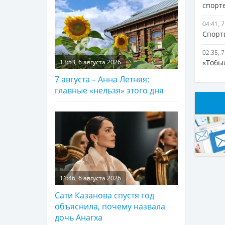
спорт
04:41, 
Спорт
02:35, 
«Тобы
13:53, 6 августа 2026
7 августа – Анна Летняя:
главные «нельзя» этого дня
11:46, 6 августа 2026
Сати Казанова спустя год
объяснила, почему назвала
дочь Анагха