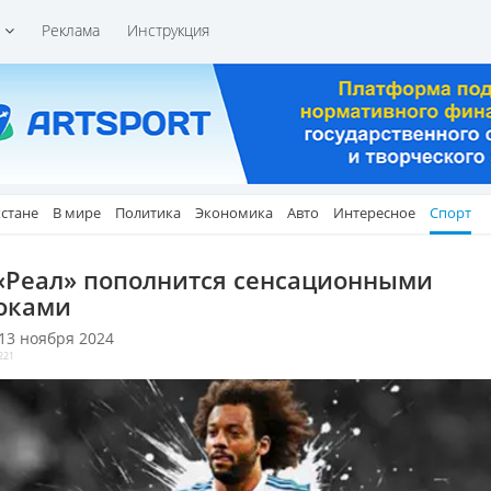
и
Реклама
Инструкция
хстане
В мире
Политика
Экономика
Авто
Интересное
Спорт
«Реал» пополнится сенсационными
оками
 13 ноября 2024
221