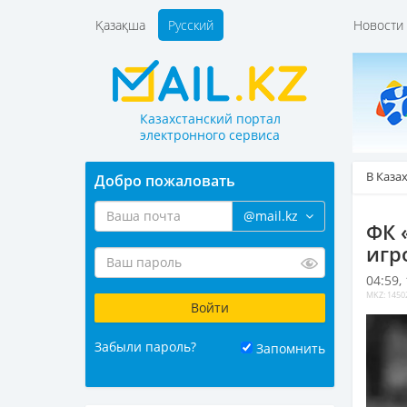
Қазақша
Русский
Новост
Казахстанский портал
электронного сервиса
В Каза
Добро пожаловать
@mail.kz
ФК 
игр
04:59,
MKZ: 1450
Забыли пароль?
Запомнить