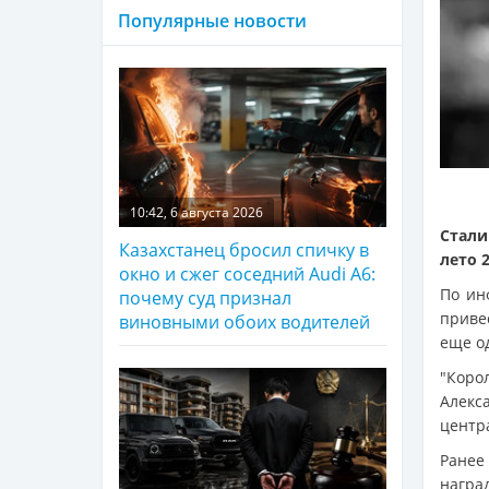
Популярные новости
10:42, 6 августа 2026
Стали
Казахстанец бросил спичку в
лето 
окно и сжег соседний Audi A6:
По и
почему суд признал
приве
виновными обоих водителей
еще од
"Коро
Алекс
центр
Ранее
наград