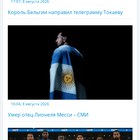
17:07, 8 августа 2026
Король Бельгии направил телеграмму Токаеву
16:04, 8 августа 2026
Умер отец Лионеля Месси – СМИ