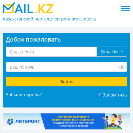
Казахстанский портал
электронного сервиса
Добро пожаловать
@mail.kz
Забыли пароль?
Запомнить