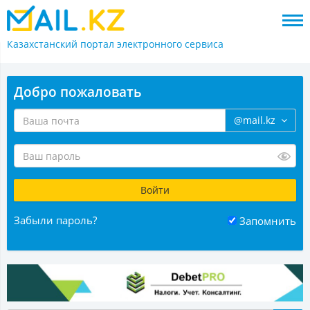
Казахстанский портал
электронного сервиса
Добро пожаловать
@mail.kz
Забыли пароль?
Запомнить