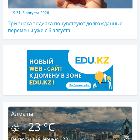
19:31, 5 августа 2026
Три знака зодиака почувствуют долгожданные
перемены уже с 6 августа
Алматы
+23 °C
Вечером +28, ночью +23