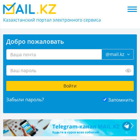
Казахстанский портал
электронного сервиса
Добро пожаловать
@mail.kz
Забыли пароль?
Запомнить