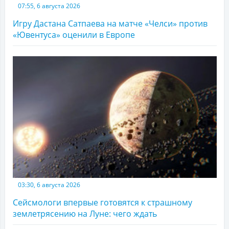
07:55, 6 августа 2026
Игру Дастана Сатпаева на матче «Челси» против
«Ювентуса» оценили в Европе
03:30, 6 августа 2026
Сейсмологи впервые готовятся к страшному
землетрясению на Луне: чего ждать