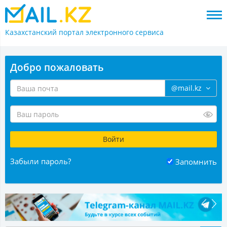
Казахстанский портал
электронного сервиса
Добро пожаловать
@mail.kz
Забыли пароль?
Запомнить