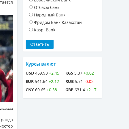
тается
Отбасы банк
Народный Банк
Фридом Банк Казахстан
Kaspi Bank
Курсы валют
USD
469.93
+2.45
KGS
5.37
+0.02
EUR
541.64
+2.12
RUB
5.71
-0.02
CNY
69.65
+0.38
GBP
631.4
+2.17
erunited
гранда
честер