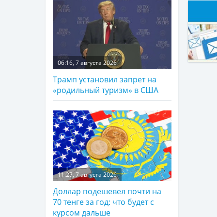
06:16, 7 августа 2026
Трамп установил запрет на
«родильный туризм» в США
11:27, 7 августа 2026
Доллар подешевел почти на
70 тенге за год: что будет с
курсом дальше