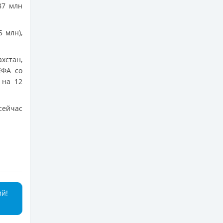
787 млн
 млн),
хстан,
ЕФА со
на 12
сейчас
ий!