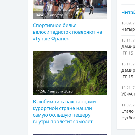
Читай
04:41, 7 августа 2026
18:09, 
Спортивное белье
Четыр
велосипедисток поверяют на
«Тур де Франс»
15:11, 
Дамир
ITF 15
15:11, 
Дамир
ITF 15
13:21, 
11:58, 7 августа 2026
УЕФА 
В любимой казахстанцами
11:37, 
курортной стране нашли
Стало
самую большую пещеру:
футбо
внутри пролетит самолет