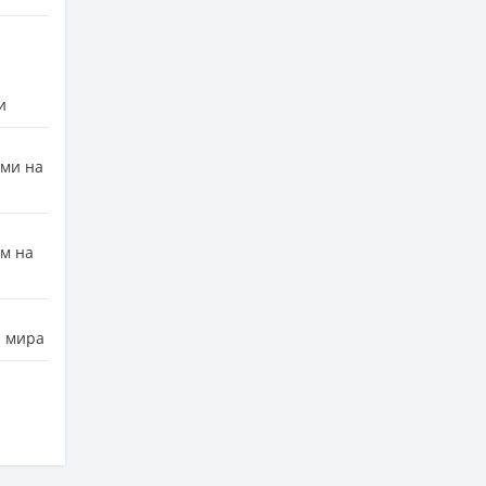
и
ами на
м на
а мира