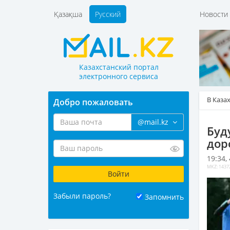
Қазақша
Русский
Новост
Казахстанский портал
электронного сервиса
В Каза
Добро пожаловать
@mail.kz
Буд
дор
19:34,
MKZ: 1437
Забыли пароль?
Запомнить