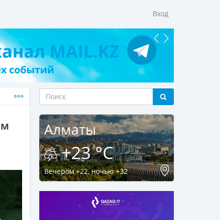
Вход
ым
Алматы
+23 °C
Вечером +22, ночью +32