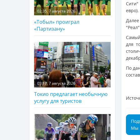
Сити" 
евро).
02:35, 7 августа 2026
Далее
«Тобыл» проиграл
"Реал"
«Партизану»
Самый
для т
столи
декаб
По д
состав
03:17, 7 августа 2026
Токио предлагает необычную
Источ
услугу для туристов
Под
Мы 