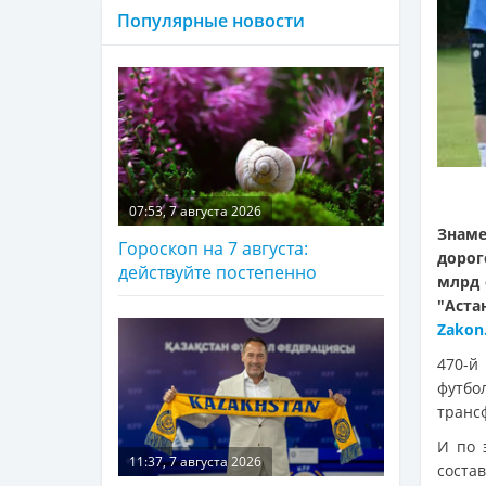
Популярные новости
07:53, 7 августа 2026
Знам
Гороскоп на 7 августа:
дорог
действуйте постепенно
млрд 
"Аста
Zakon
470-й
футбо
трансф
И по 
11:37, 7 августа 2026
состав