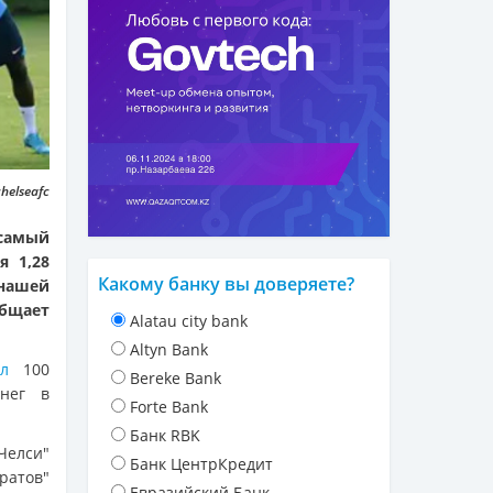
helseafc
самый
я 1,28
Какому банку вы доверяете?
 нашей
общает
Alatau city bank
Altyn Bank
л
100
Bereke Bank
енег в
Forte Bank
Банк RBK
Челси"
Банк ЦентрКредит
кратов"
Евразийский Банк