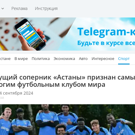
и
Реклама
Инструкция
хстане
В мире
Политика
Экономика
Авто
Интересное
Спорт
ущий соперник «Астаны» признан сам
огим футбольным клубом мира
 4 сентября 2024
248