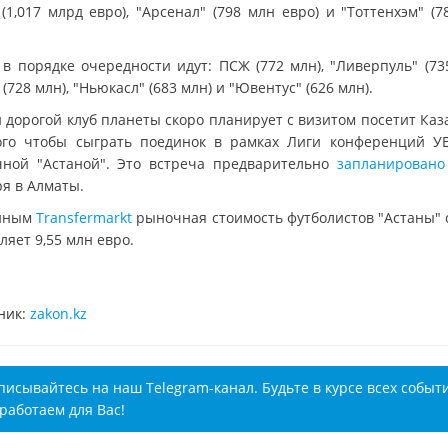
(1,017 млрд евро), "Арсенал" (798 млн евро) и "Тоттенхэм" (
 в порядке очередности идут: ПСЖ (772 млн), "Ливерпуль" (735
 (728 млн), "Ньюкасл" (683 млн) и "Ювентус" (626 млн).
 дорогой клуб планеты скоро планирует с визитом посетит Каза
ого чтобы сыграть поединок в рамках Лиги конференций У
чной "Астаной". Это встреча предварительно
запланировано
ря в Алматы.
анным
Transfermarkt
рыночная стоимость футболистов "Астаны" 
ляет 9,55 млн евро.
ник:
zakon.kz
писывайтесь на наш Telegram-канал. Будьте в курсе всех событ
работаем для Вас!