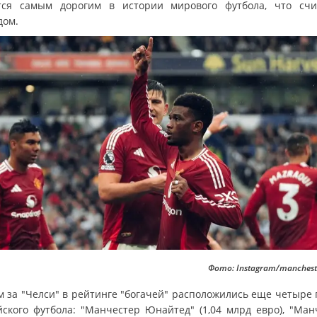
тся самым дорогим в истории мирового футбола, что счи
дом.
Фото: Instagram/manchest
м за "Челси" в рейтинге "богачей" расположились еще четыре 
йского футбола: "Манчестер Юнайтед" (1,04 млрд евро), "Ман