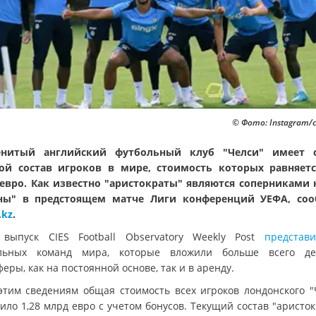
© Фото: Instagram/c
енитый английский футбольный клуб "Челси" имеет 
ой состав игроков в мире, стоимость которых равняетс
евро. Как известно "аристократы" являются соперниками
ны" в предстоящем матче Лиги конференций УЕФА, со
.kz
.
 выпуск CIES Football Observatory Weekly Post
представи
льных команд мира, которые вложили больше всего д
еры, как на постоянной основе, так и в аренду.
этим сведениям общая стоимость всех игроков лондонского "
ило 1,28 млрд евро с учетом бонусов. Текущий состав "аристо