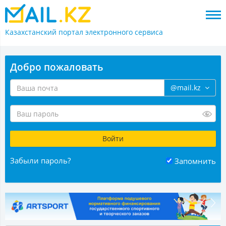
Казахстанский портал
электронного сервиса
Добро пожаловать
@mail.kz
Забыли пароль?
Запомнить