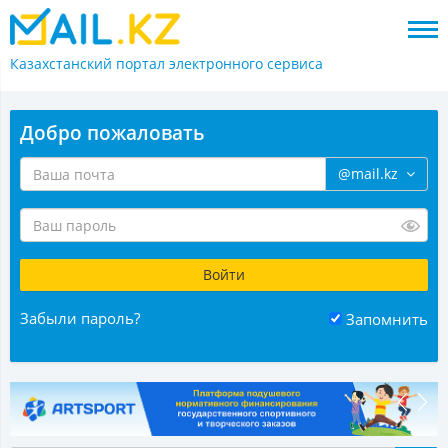
Казахстанский портал
электронного сервиса
Добро пожаловать
@mail.kz
Забыли пароль?
Запомнить