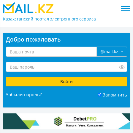
Казахстанский портал
электронного сервиса
Добро пожаловать
@mail.kz
Забыли пароль?
Запомнить