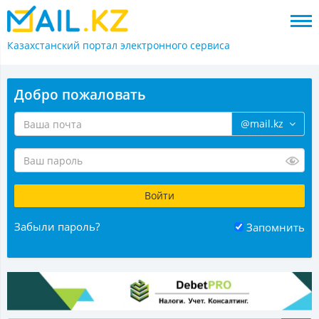
Казахстанский портал
электронного сервиса
Добро пожаловать
@mail.kz
Забыли пароль?
Запомнить