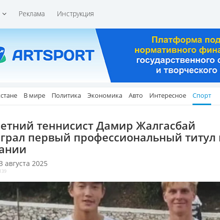
и
Реклама
Инструкция
хстане
В мире
Политика
Экономика
Авто
Интересное
Спорт
летний теннисист Дамир Жалгасбай
грал первый профессиональный титул 
ании
 3 августа 2025
139