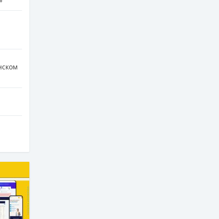
»
нском