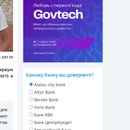
 КФТ РК
первую
Какому банку вы доверяете?
 M15 в
Alatau city bank
Altyn Bank
Bereke Bank
Forte Bank
йцем
Банк RBK
мил
етом
Банк ЦентрКредит
Евразийский Банк