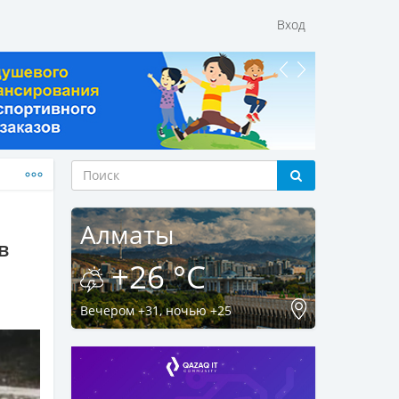
Вход
Алматы
в
+26 °C
Вечером +31, ночью +25