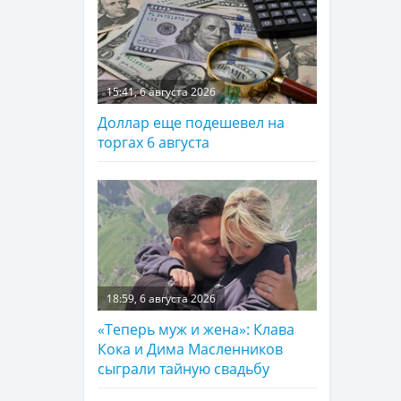
15:41, 6 августа 2026
Доллар еще подешевел на
торгах 6 августа
18:59, 6 августа 2026
«Теперь муж и жена»: Клава
Кока и Дима Масленников
сыграли тайную свадьбу