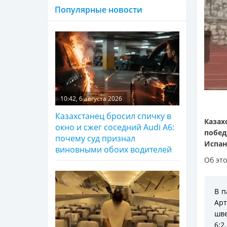
Популярные новости
10:42, 6 августа 2026
Казахстанец бросил спичку в
Казах
окно и сжег соседний Audi A6:
побед
почему суд признал
Испан
виновными обоих водителей
Об эт
В п
Ар
шве
6:2,