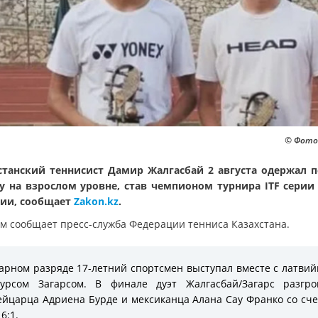
© Фото:
станский теннисист Дамир Жалгасбай 2 августа одержал 
у на взрослом уровне, став чемпионом турнира ITF серии
ии, сообщает
Zakon.kz
.
ом сообщает пресс-служба Федерации тенниса Казахстана.
арном разряде 17-летний спортсмен выступал вместе с латви
турсом Загарсом. В финале дуэт Жалгасбай/Загарс разгро
йцарца Адриена Бурде и мексиканца Алана Сау Франко со сч
 6:1.