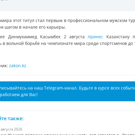
амира этот титул стал первым в профессиональном мужском туре
м шагом в начале его карьеры.
ее Динмухаммед Касымбек 2 августа
принес
Казахстану 
ь в вольной борьбе на чемпионате мира среди спортсменов до 1
ник:
zakon.kz
писывайтесь на наш Telegram-канал. Будьте в курсе всех событ
работаем для Вас!
те также:
7 августа 2026