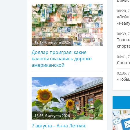
Винис
08:20, 
«Лейп
«Реал
06:39, 
Топов
12:17, 6 августа 2026
спорт
Доллар проиграл: какие
04:41, 
валюты оказались дороже
Спорт
американской
02:35, 
«Тобы
13:53, 6 августа 2026
7 августа – Анна Летняя: