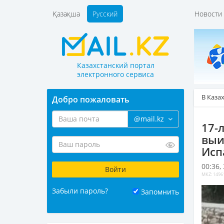
Қазақша
Русский
Новост
Казахстанский портал
электронного сервиса
В Каза
Добро пожаловать
@mail.kz
17-
выи
Исп
00:36,
MKZ: 1496
Забыли пароль?
Запомнить