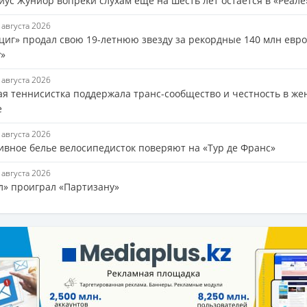
иус Жуниор вопреки слухам еще на шесть лет остается в «Реале
7 августа 2026
циг» продал свою 19-летнюю звезду за рекордные 140 млн евро
у»
7 августа 2026
ая теннисистка поддержала транс-сообщество и честность в же
е
7 августа 2026
ивное белье велосипедисток поверяют на «Тур де Франс»
7 августа 2026
л» проиграл «Партизану»