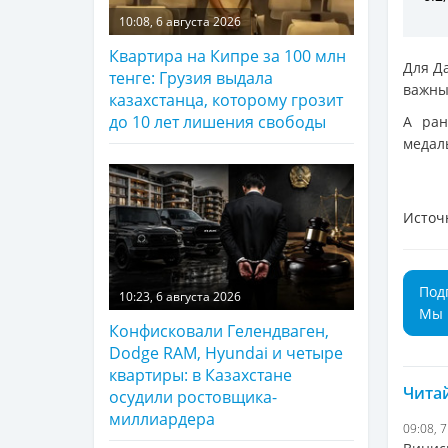
10:08, 6 августа 2026
Квартира на Кипре за 100 млн
Для Д
тенге: Грузия выдала
важны
казахстанца, которому грозит
до 10 лет лишения свободы
А ран
медал
Источ
Под
10:23, 6 августа 2026
Мы 
Конфисковали Гелендваген,
Dodge RAM, Hyundai и четыре
квартиры: в Казахстане
Читай
осудили ростовщика-
миллиардера
09:08, 