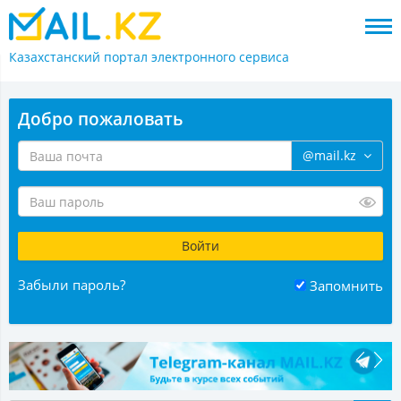
Казахстанский портал
электронного сервиса
Добро пожаловать
@mail.kz
Забыли пароль?
Запомнить