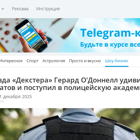
и
Реклама
Инструкция
Интересное
Спорт
Астрология
Просто и вкусно
Шоу-бизнес
зда «Декстера» Герард О'Доннелл удив
атов и поступил в полицейскую акаде
 1 декабря 2025
378