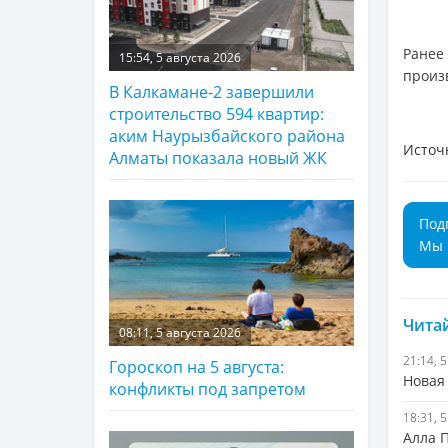
Ранее
15:54, 5 августа 2026
произ
В Калкамане-2 завершили
строительство 594 квартир:
аким Наурызбайского района
Источ
Алматы показала новый ЖК
Под
Мы 
Читай
08:11, 5 августа 2026
21:14, 
Гороскоп на 5 августа:
Новая
конфликты под запретом
18:31, 
Алла 