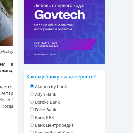
 pixabay
пил в
лина,
Какому банку вы доверяете?
ается,
Alatau city bank
 Актер
Altyn Bank
Хелен"
Bereke Bank
 Тогда
Forte Bank
Банк RBK
Банк ЦентрКредит
Евразийский Банк