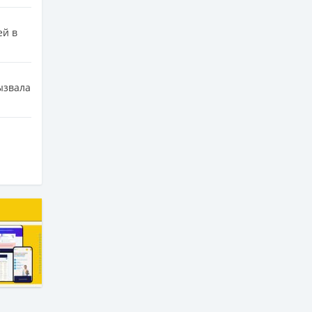
ей в
ызвала