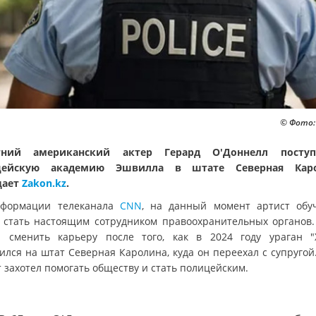
© Фото:
етний американский актер Герард О'Доннелл посту
цейскую академию Эшвилла в штате Северная Каро
щает
Zakon.kz
.
формации телеканала
CNN
, на данный момент артист обуч
 стать настоящим сотрудником правоохранительных органов.
 сменить карьеру после того, как в 2024 году ураган "
ился на штат Северная Каролина, куда он переехал с супругой.
 захотел помогать обществу и стать полицейским.