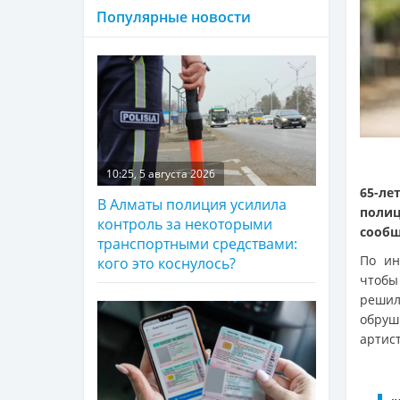
Популярные новости
10:25, 5 августа 2026
65-л
В Алматы полиция усилила
поли
контроль за некоторыми
сооб
транспортными средствами:
По ин
кого это коснулось?
чтобы
решил
обруш
артист