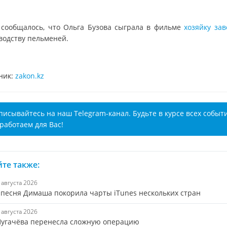
 сообщалось, что Ольга Бузова сыграла в фильме
хозяйку зав
водству пельменей.
ник:
zakon.kz
писывайтесь на наш Telegram-канал. Будьте в курсе всех событ
работаем для Вас!
те также:
5 августа 2026
 песня Димаша покорила чарты iTunes нескольких стран
5 августа 2026
Пугачёва перенесла сложную операцию