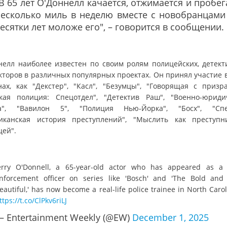
В 65 лет О'Доннелл качается, отжимается и пробег
несколько миль в неделю вместе с новобранцами
есятки лет моложе его", – говорится в сообщении.
нелл наиболее известен по своим ролям полицейских, детект
кторов в различных популярных проектах. Он принял участие в
нах, как "Декстер", "Касл", "Безумцы", "Говорящая с призра
кая полиция: Спецотдел", "Детектив Раш", "Военно-юриди
а", "Вавилон 5", "Полиция Нью-Йорка", "Босх", "Спе
иканская история преступлений", "Мыслить как преступн
цей".
erry O'Donnell, a 65-year-old actor who has appeared as a
nforcement officer on series like 'Bosch' and 'The Bold and
eautiful,' has now become a real-life police trainee in North Carol
ttps://t.co/ClPkv6riLJ
 Entertainment Weekly (@EW)
December 1, 2025