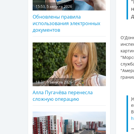
"
15:53, 5 августа 2026
д
Обновлены правила
использования электронных
документов
О'Дон
инспе
карти
"Морс
служб
"Амер
грани
18:31, 5 августа 2026
Алла Пугачёва перенесла
J
сложную операцию
e
B
h
—