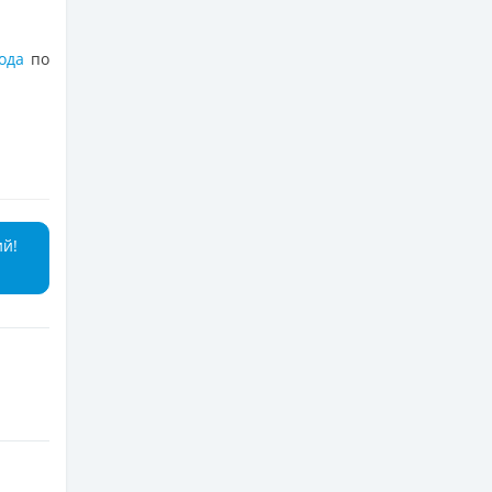
ода
по
ий!