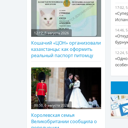
17:02, 
«Супе
Испан
14:46, 
12:12, 5 августа 2026
«Отку
бурну
Кошачий «ЦОН» организовали
казахстанцы: как оформить
12:24, 
реальный паспорт питомцу
«Одно
особе
00:50, 6 августа 2026
Королевская семья
Великобритании сообщила о
пополнении