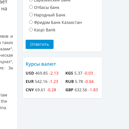
ает
Отбасы банк
 на
Народный Банк
Фридом Банк Казахстан
Kaspi Bank
ивов и
 таких
ками",
ческая
цназ",
Курсы валют
ик: За
USD
469.85
-2.13
KGS
5.37
-0.03
EUR
542.16
-1.23
RUB
5.78
-0.04
CNY
69.61
-0.28
GBP
632.56
-1.83
 law
 the
ina.