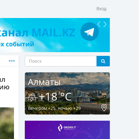
Вход
ил
Алматы
мию
+18 °C
Вечером +25, ночью +29