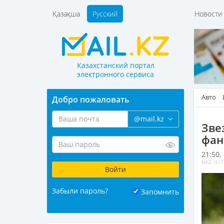
Қазақша
Русский
Новост
Казахстанский портал
электронного сервиса
Авто
Добро пожаловать
@mail.kz
Зве
фан
21:50,
MKZ: 1517
Забыли пароль?
Запомнить