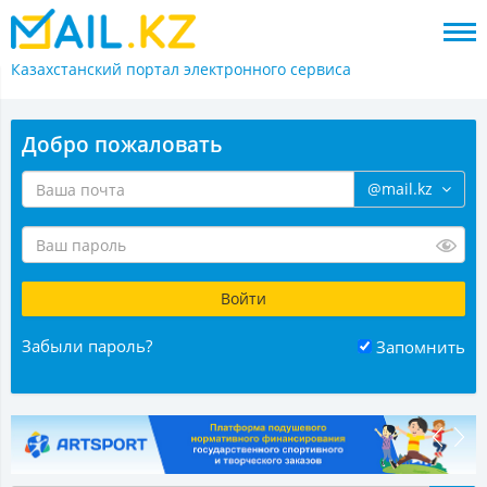
Казахстанский портал
электронного сервиса
Добро пожаловать
@mail.kz
Забыли пароль?
Запомнить