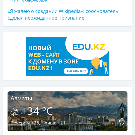
00:01, 8 августа 2026
«Я жалею о создании Wikipedia»: сооснователь
сделал неожиданное признание
Алматы
+34 °C
Вечером +26, ночью +21