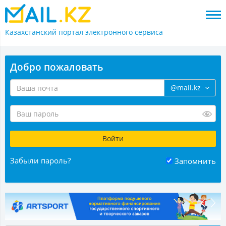
Казахстанский портал
электронного сервиса
Добро пожаловать
@mail.kz
Забыли пароль?
Запомнить