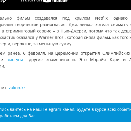
ально фильм создавался под крылом Netflix, однако
довали творческие разногласия: Джилленхол хотела снимать 
, а стриминговый сервис – в Нью-Джерси, потому что так деше
ужастик оказался у Warner Bros., которая сняла фильм, как того
сер и, вероятно, за меньшую сумму.
ем ранее, 6 февраля, на церемонии открытия Олимпийских
не
выступят
другие знаменитости. Это Мэрайя Кэри и А
ли.
ник:
zakon.kz
писывайтесь на наш Telegram-канал. Будьте в курсе всех событ
работаем для Вас!