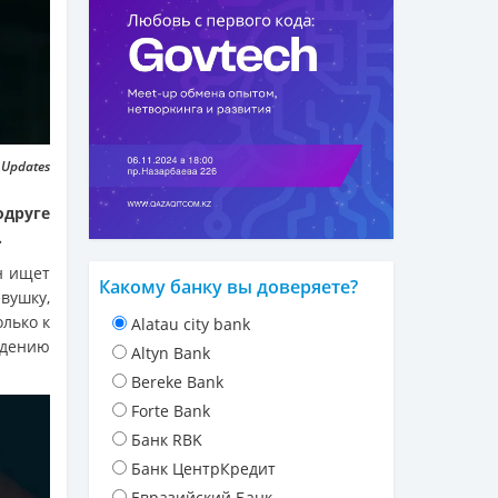
mUpdates
друге
.
н ищет
Какому банку вы доверяете?
вушку,
олько к
Alatau city bank
ждению
Altyn Bank
Bereke Bank
Forte Bank
Банк RBK
Банк ЦентрКредит
Евразийский Банк