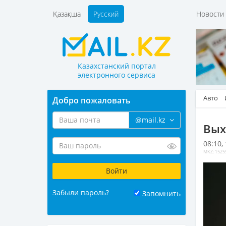
Қазақша
Русский
Новост
Казахстанский портал
электронного сервиса
Авто
Добро пожаловать
@mail.kz
Вых
08:10,
MKZ: 1525
Забыли пароль?
Запомнить