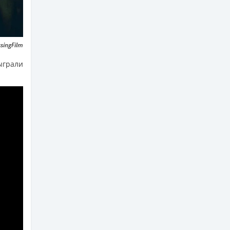
singFilm
ыграли