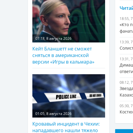
Читай
18:55, 
«Кто п
фанат
07:18, 8 августа 2026
13:39, 
Солис
Кейт Бланшетт не сможет
сняться в американской
13:31, 
версии «Игры в кальмара»
Димаш
ответ
08:12, 
Звезд
Казах
05:30, 
Костю
01:05, 8 августа 2026
Кровавый инцидент в Чехии:
нападавшего нашли тяжело