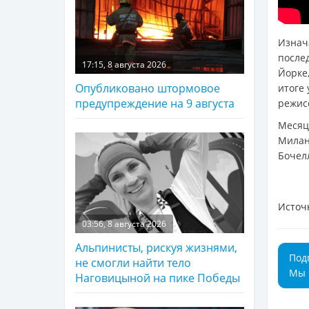
Изнач
после
17:15, 8 августа 2026
Йорке
Опубликовано штормовое
итоге 
предупреждение на 9 августа
режис
Месяц
Мила
Бочел
Источ
03:56, 8 августа 2026
Альпинисты, рискуя жизнями,
Под
не смогли найти тело
Мы 
Наговицыной на пике Победы