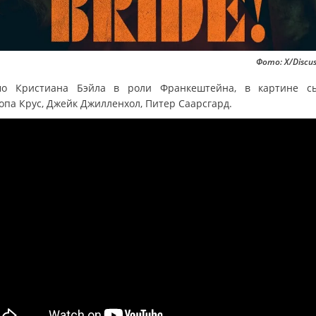
Фото: X/Discus
о Кристиана Бэйла в роли Франкештейна, в картине с
опа Крус, Джейк Джилленхол, Питер Саарсгард.