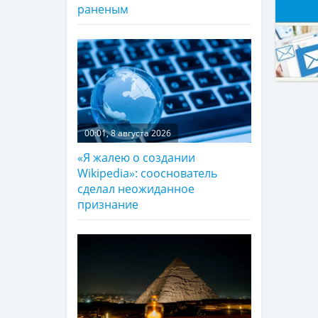
раненым
00:01, 8 августа 2026
«Я жалею о создании
Wikipedia»: сооснователь
сделал неожиданное
признание