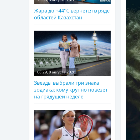
Жара до +44°С вернется в ряде
областей Казахстан
08:29, 8 августа 2026
Звезды выбрали три знака
зодиака: кому крупно повезет
на грядущей неделе