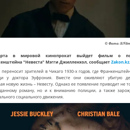
© Фото: Х/Fil
рта в мировой кинопрокат выйдет фильм о по
енштейна "Невеста" Мэгги Джилленхол, сообщает
Zakon.kz
 переносит зрителей в Чикаго 1930-х годов, где Франкенштей
и у доктора Эуфрония. Вместе они оживляют убитую де
ая новую жизнь – Невесту. Однако ее появление приводит не т
данному роману, но и к вниманию полиции, а также заро
ального социального движения.