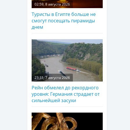
02:59, 8 августа 2026
Туристы в Египте больше не
смогут посещать пирамиды
днем
23:31, 7 августа 2026
Рейн обмелел до рекордного
уровня: Германия страдает от
сильнейшей засухи