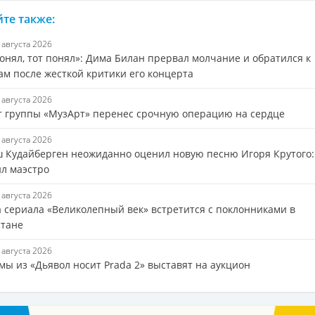
те также:
7 августа 2026
онял, тот понял»: Дима Билан прервал молчание и обратился к
ам после жесткой критики его концерта
7 августа 2026
т группы «МузАрт» перенес срочную операцию на сердце
7 августа 2026
 Кудайберген неожиданно оценил новую песню Игоря Крутого:
ил маэстро
7 августа 2026
а сериала «Великолепный век» встретится с поклонниками в
стане
7 августа 2026
мы из «Дьявол носит Prada 2» выставят на аукцион