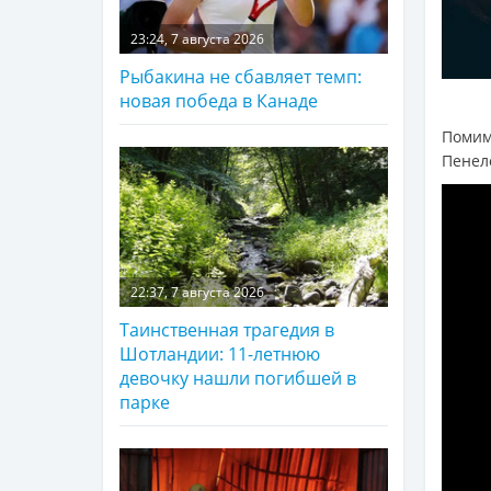
23:24, 7 августа 2026
Рыбакина не сбавляет темп:
новая победа в Канаде
Помим
Пенел
22:37, 7 августа 2026
Таинственная трагедия в
Шотландии: 11-летнюю
девочку нашли погибшей в
парке