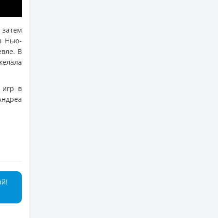
 затем
в Нью-
вле. В
 желала
 игр в
ндреа
ий!