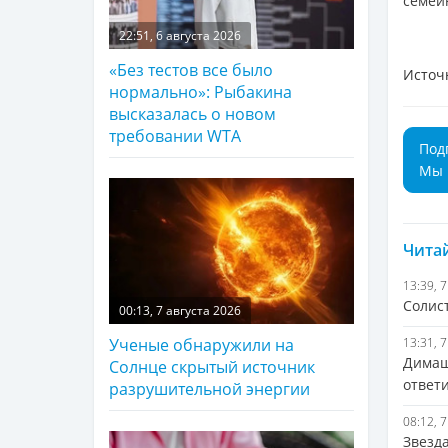
семей
22:51, 6 августа 2026
«Без тестов все было
Источ
нормально»: Рыбакина
высказалась о новом
требовании WTA
Под
Мы 
Читай
13:39, 
Солис
00:13, 7 августа 2026
13:31, 
Ученые обнаружили на
Димаш
Солнце скрытый источник
ответ
разрушительной энергии
08:12, 
Звезд