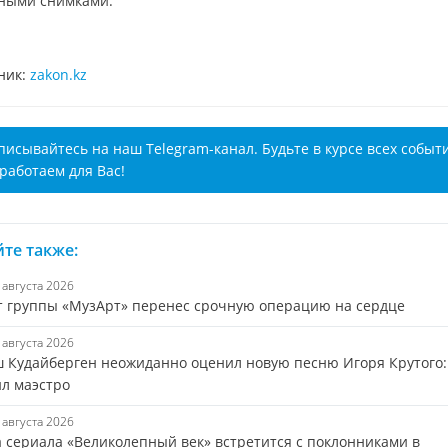
ными снимками.
ник:
zakon.kz
писывайтесь на наш Telegram-канал. Будьте в курсе всех событ
работаем для Вас!
те также:
7 августа 2026
т группы «МузАрт» перенес срочную операцию на сердце
7 августа 2026
 Кудайберген неожиданно оценил новую песню Игоря Крутого:
ил маэстро
7 августа 2026
а сериала «Великолепный век» встретится с поклонниками в