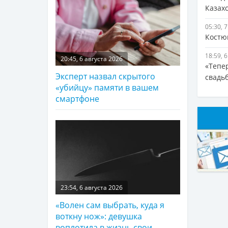
Казах
05:30, 
Костю
18:59, 
20:45, 6 августа 2026
«Тепе
Эксперт назвал скрытого
свадь
«убийцу» памяти в вашем
смартфоне
23:54, 6 августа 2026
«Волен сам выбрать, куда я
воткну нож»: девушка
воплотила в жизнь свои