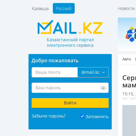
Қазақша
Русский
Новост
Казахстанский портал
электронного сервиса
Авто
Добро пожаловать
@mail.kz
Сер
мам
15:15,
MKZ: 1447
Забыли пароль?
Запомнить