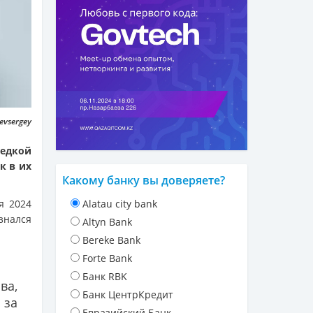
evsergey
редкой
к в их
Какому банку вы доверяете?
я 2024
Alatau city bank
знался
Altyn Bank
Bereke Bank
Forte Bank
Банк RBK
ва,
Банк ЦентрКредит
 за
Евразийский Банк