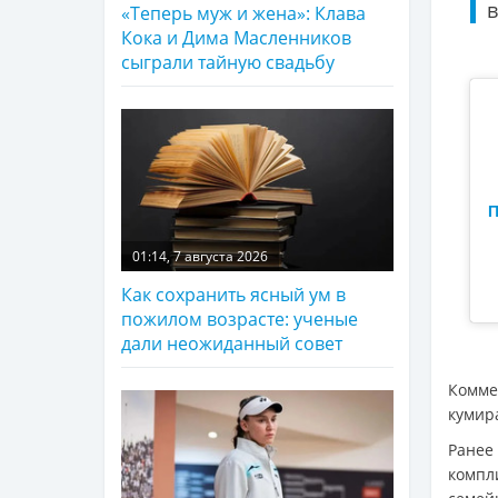
в
«Теперь муж и жена»: Клава
Кока и Дима Масленников
сыграли тайную свадьбу
П
01:14, 7 августа 2026
Как сохранить ясный ум в
пожилом возрасте: ученые
дали неожиданный совет
Комме
кумира
Ране
компл