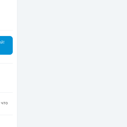
ий!
 что