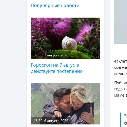
Популярные новости
07:53, 7 августа 2026
41-ле
Гороскоп на 7 августа:
совме
действуйте постепенно
семье
Публи
года 
маме 
18:59, 6 августа 2026
б