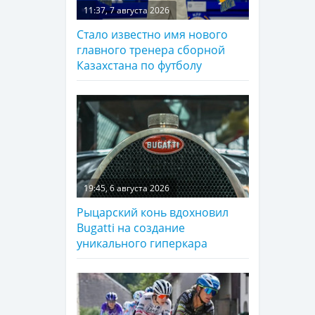
11:37, 7 августа 2026
Стало известно имя нового
главного тренера сборной
Казахстана по футболу
19:45, 6 августа 2026
Рыцарский конь вдохновил
Bugatti на создание
уникального гиперкара