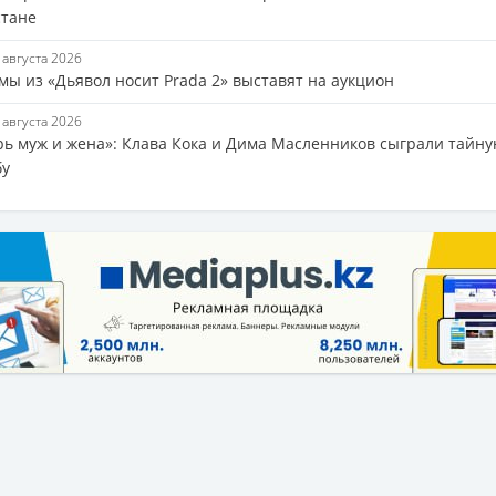
стане
7 августа 2026
мы из «Дьявол носит Prada 2» выставят на аукцион
6 августа 2026
рь муж и жена»: Клава Кока и Дима Масленников сыграли тайн
бу