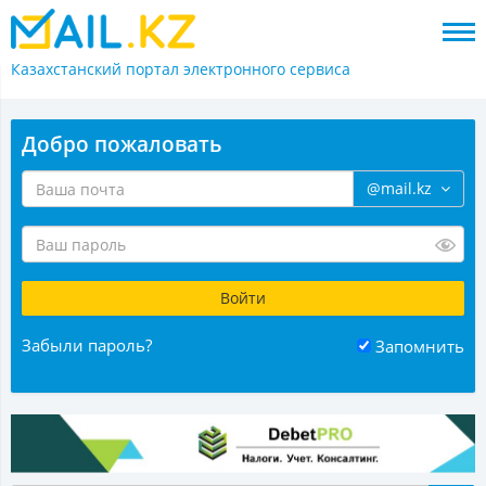
Казахстанский портал
электронного сервиса
Добро пожаловать
@mail.kz
Забыли пароль?
Запомнить