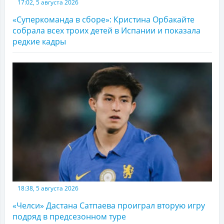
17:02, 5 августа 2026
«Суперкоманда в сборе»: Кристина Орбакайте
собрала всех троих детей в Испании и показала
редкие кадры
18:38, 5 августа 2026
«Челси» Дастана Сатпаева проиграл вторую игру
подряд в предсезонном туре